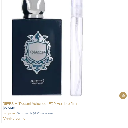
RIIFFS – “Decant Valiance” EDP Hombre 5 ml
$
2.990
compra en
3 cuotas de $997 sin interés
Añadir al carrito