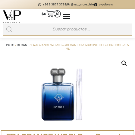
+56 9 3877 3738
@vyp_store.chile
vypstore.cl
$
0
INICIO
/
DECANT
/ FRAGRANCE WORLD – «DECANT IMPERIUM INTENSE» EDP HOMBRE 5
ML