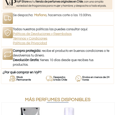
VyP Store
es tu
tienda de perfumes originales en Chile
, con una amplia
variedad de fragancias para mujer y hombre, y despacho a todo el país.
Se despacha:
Mañana
, hacemos corte a las 15:00hrs.
Todas nuestras políticas las puedes consultar aquí:
Políticas de Devoluciones y Reembolsos
Términos y Condiciones
Políticas de Privacidad
Compra protegida:
recibe el producto en buenas condiciones o te
devolvemos tu dinero.
Devolución Gratis:
tienes 10 días desde que recibes tus
productos.
¿Por qué comprar en VyP?
Stock
Despacho
Envíos en menos de 24
Permanente
a todo Chile
horas
MÁS PERFUMES DISPONIBLES