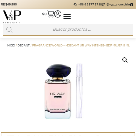
+56 9 3877 3738
@vyp_store.chile
vypstore.cl
$
0
INICIO
/
DECANT
/ FRAGRANCE WORLD – «DECANT UR WAY INTENSE» EDP MUJER 5 ML