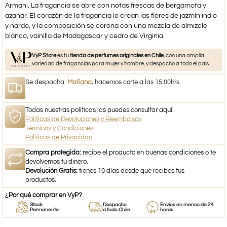
Armani. La fragancia se abre con notas frescas de bergamota y
azahar. El corazón de la fragancia lo crean las flores de jazmín indio
y nardo, y la composición se corona con una mezcla de almizcle
blanco, vainilla de Madagascar y cedro de Virginia.
VyP Store
es tu
tienda de perfumes originales en Chile
, con una amplia
variedad de fragancias para mujer y hombre, y despacho a todo el país.
Se despacha:
Mañana
, hacemos corte a las 15:00hrs.
Todas nuestras políticas las puedes consultar aquí:
Políticas de Devoluciones y Reembolsos
Términos y Condiciones
Políticas de Privacidad
Compra protegida:
recibe el producto en buenas condiciones o te
devolvemos tu dinero.
Devolución Gratis:
tienes 10 días desde que recibes tus
productos.
¿Por qué comprar en VyP?
Stock
Despacho
Envíos en menos de 24
Permanente
a todo Chile
horas