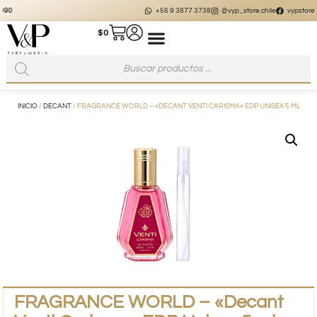
+56 9 3877 3738
@vyp_store.chile
vypstore.cl
$
0
INICIO
/
DECANT
/ FRAGRANCE WORLD – «DECANT VENTI CARISMA» EDP UNISEX 5 ML
FRAGRANCE WORLD – «Decant