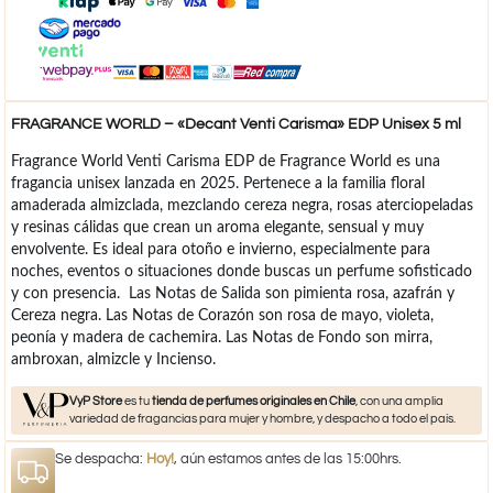
FRAGRANCE WORLD – «Decant Venti Carisma» EDP Unisex 5 ml
Fragrance World Venti Carisma EDP de Fragrance World es una
fragancia unisex lanzada en 2025. Pertenece a la familia floral
amaderada almizclada, mezclando cereza negra, rosas aterciopeladas
y resinas cálidas que crean un aroma elegante, sensual y muy
envolvente. Es ideal para otoño e invierno, especialmente para
noches, eventos o situaciones donde buscas un perfume sofisticado
y con presencia. Las Notas de Salida son pimienta rosa, azafrán y
Cereza negra. Las Notas de Corazón son rosa de mayo, violeta,
peonía y madera de cachemira. Las Notas de Fondo son mirra,
ambroxan, almizcle y Incienso.
VyP Store
es tu
tienda de perfumes originales en Chile
, con una amplia
variedad de fragancias para mujer y hombre, y despacho a todo el país.
Se despacha:
Hoy!
, aún estamos antes de las 15:00hrs.