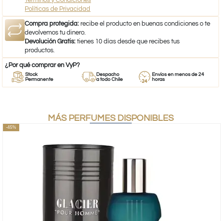
Términos y Condiciones
Políticas de Privacidad
Compra protegida:
recibe el producto en buenas condiciones o te
devolvemos tu dinero.
Devolución Gratis:
tienes 10 días desde que recibes tus
productos.
¿Por qué comprar en VyP?
Stock
Despacho
Envíos en menos de 24
Permanente
a todo Chile
horas
MÁS PERFUMES DISPONIBLES
-45%