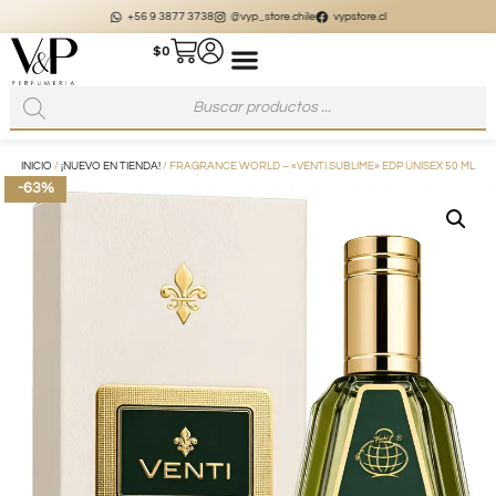
+56 9 3877 3738
@vyp_store.chile
vypstore.cl
$
0
INICIO
/
¡NUEVO EN TIENDA!
/ FRAGRANCE WORLD – «VENTI SUBLIME» EDP UNISEX 50 ML
-63%