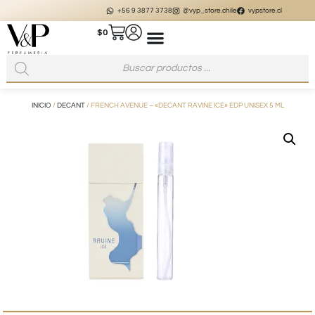
+56 9 3877 3738
@vyp_store.chile
vypstore.cl
$
0
INICIO
/
DECANT
/ FRENCH AVENUE – «DECANT RAVINE ICE» EDP UNISEX 5 ML