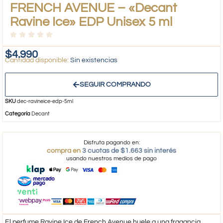
FRENCH AVENUE – «Decant
Ravine Ice» EDP Unisex 5 ml
$
4.990
Sin existencias
SEGUIR COMPRANDO
SKU
dec-ravineice-edp-5ml
Categoría
Decant
Disfruta pagando en:
compra en
3 cuotas de $1.663 sin interés
usando nuestros medios de pago
El perfume Ravine Ice de French Avenue huele a una fragancia