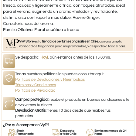
fresca, acuosa y ligeramente cítrica, con toques afrutados, ideal
para el verano, sugiriendo un aroma «helado» y revitalizante,
distinto a su contraparte más dulce, Ravine Ginger.
Características del aroma:
Familia Olfativa: Floral acuática o fresca.
VyP Store
es tu
tienda de perfumes originales en Chile
, con una amplia
variedad de fragancias para mujer y hombre, y despacho a todo el país.
Se despacha:
Hoy!
, aún estamos antes de las 15:00hrs.
Todas nuestras políticas las puedes consultar aquí:
Políticas de Devoluciones y Reembolsos
Términos y Condiciones
Políticas de Privacidad
Compra protegida:
recibe el producto en buenas condiciones o te
devolvemos tu dinero.
Devolución Gratis:
tienes 10 días desde que recibes tus
productos.
¿Por qué comprar en VyP?
Stock
Despacho
Envíos en menos de 24
Permanente
a todo Chile
horas