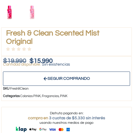
Fresh & Clean Scented Mist
Original
$
19.990
$
15.990
Sin existencias
SEGUIR COMPRANDO
SKU
Fresh&Clean
Categorías
Colonias PINK
,
Fragancias
,
PINK
Disfruta pagando en:
compra en
3 cuotas de $5.330 sin interés
usando nuestros medios de pago