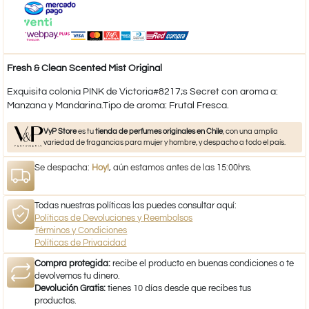
Fresh & Clean Scented Mist Original
Exquisita colonia PINK de Victoria#8217;s Secret con aroma a:
Manzana y Mandarina.Tipo de aroma: Frutal Fresca.
VyP Store
es tu
tienda de perfumes originales en Chile
, con una amplia
variedad de fragancias para mujer y hombre, y despacho a todo el país.
Se despacha:
Hoy!
, aún estamos antes de las 15:00hrs.
Todas nuestras políticas las puedes consultar aquí:
Políticas de Devoluciones y Reembolsos
Términos y Condiciones
Políticas de Privacidad
Compra protegida:
recibe el producto en buenas condiciones o te
devolvemos tu dinero.
Devolución Gratis:
tienes 10 días desde que recibes tus
productos.