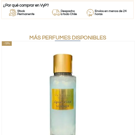
¿Por qué comprar en VyP?
Stock
Despacho
Envíos en menos de 24
Permanente
a todo Chile
horas
MÁS PERFUMES DISPONIBLES
-19%