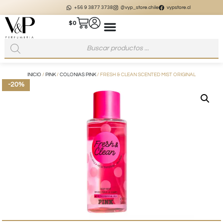
+56 9 3877 3738
@vyp_store.chile
vypstore.cl
$
0
INICIO
/
PINK
/
COLONIAS PINK
/ FRESH & CLEAN SCENTED MIST ORIGINAL
-20%