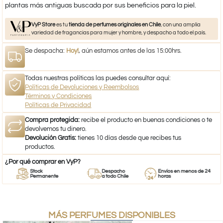
plantas más antiguas buscada por sus beneficios para la piel.
VyP Store
es tu
tienda de perfumes originales en Chile
, con una amplia
variedad de fragancias para mujer y hombre, y despacho a todo el país.
Se despacha:
Hoy!
, aún estamos antes de las 15:00hrs.
Todas nuestras políticas las puedes consultar aquí:
Políticas de Devoluciones y Reembolsos
Términos y Condiciones
Políticas de Privacidad
Compra protegida:
recibe el producto en buenas condiciones o te
devolvemos tu dinero.
Devolución Gratis:
tienes 10 días desde que recibes tus
productos.
¿Por qué comprar en VyP?
Stock
Despacho
Envíos en menos de 24
Permanente
a todo Chile
horas
MÁS PERFUMES DISPONIBLES