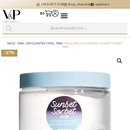
+56 9 3877 3738
@vyp_store.chile
vypstore.cl
$
0
INICIO
/
PINK
/
EXFOLIANTES Y MÁS... PINK
/ MASCARILLA CORPORAL SUNSET SORBET
PINK
-27%