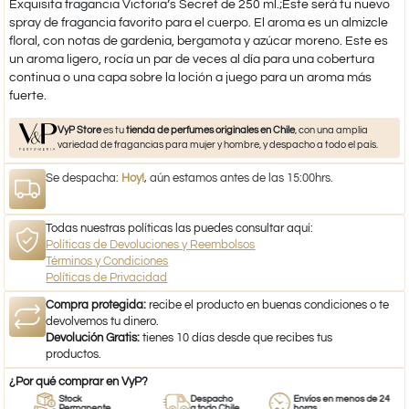
Exquisita fragancia Victoria’s Secret de 250 ml.;Este será tu nuevo
spray de fragancia favorito para el cuerpo. El aroma es un almizcle
floral, con notas de gardenia, bergamota y azúcar moreno. Este es
un aroma ligero, rocía un par de veces al día para una cobertura
continua o una capa sobre la loción a juego para un aroma más
fuerte.
VyP Store
es tu
tienda de perfumes originales en Chile
, con una amplia
variedad de fragancias para mujer y hombre, y despacho a todo el país.
Se despacha:
Hoy!
, aún estamos antes de las 15:00hrs.
Todas nuestras políticas las puedes consultar aquí:
Políticas de Devoluciones y Reembolsos
Términos y Condiciones
Políticas de Privacidad
Compra protegida:
recibe el producto en buenas condiciones o te
devolvemos tu dinero.
Devolución Gratis:
tienes 10 días desde que recibes tus
productos.
¿Por qué comprar en VyP?
Stock
Despacho
Envíos en menos de 24
Permanente
a todo Chile
horas