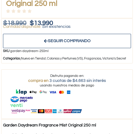
Original 250 ml
$
18.990
$
13.990
Sin existencias
SEGUIR COMPRANDO
SKU
garden-daydream-250ml
Categorías
¡Nuevo en Tienda!
,
Colonias y Perfumes (VS)
,
Fragancias
,
Victoria's Secret
Disfruta pagando en:
compra en
3 cuotas de $4.663 sin interés
usando nuestros medios de pago
Garden Daydream Fragrance Mist Original 250 ml