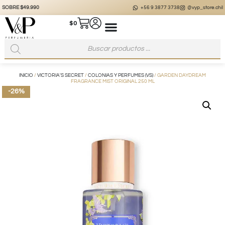
+56 9 3877 3738
@vyp_store.chile
vypstore.cl
$
0
INICIO
/
VICTORIA'S SECRET
/
COLONIAS Y PERFUMES (VS)
/ GARDEN DAYDREAM
FRAGRANCE MIST ORIGINAL 250 ML
-26%