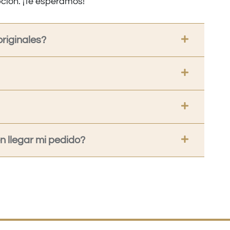
ción. ¡Te esperamos!
riginales?
 llegar mi pedido?