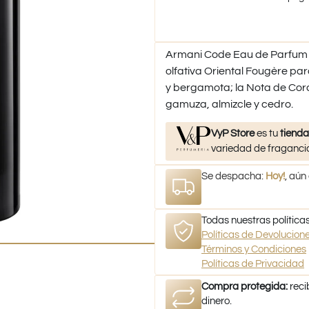
Armani Code Eau de Parfum d
olfativa Oriental Fougère pa
y bergamota; la Nota de Cora
gamuza, almizcle y cedro.
VyP Store
es tu
tienda
variedad de fragancia
Se despacha:
Hoy!
, aún
Todas nuestras políticas
Políticas de Devolucio
Términos y Condiciones
Políticas de Privacidad
Compra protegida:
reci
dinero.