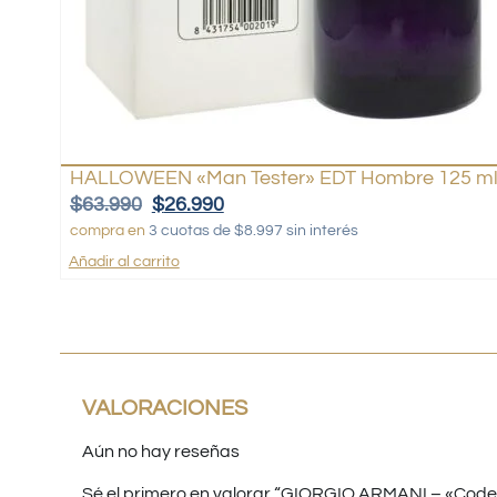
HALLOWEEN «Man Tester» EDT Hombre 125 m
$
63.990
$
26.990
compra en
3 cuotas de $8.997 sin interés
Añadir al carrito
VALORACIONES
Aún no hay reseñas
Sé el primero en valorar “GIORGIO ARMANI – «Code