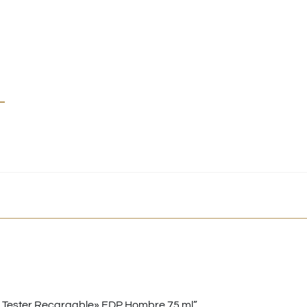
l
 Tester Recargable» EDP Hombre 75 ml”