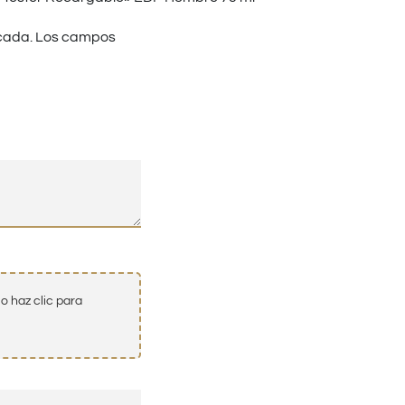
cada.
Los campos
o haz clic para