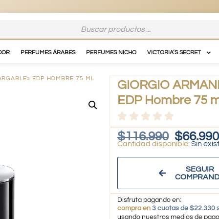
DOR
PERFUMES ÁRABES
PERFUMES NICHO
VICTORIA’S SECRET
ARGABLE» EDP HOMBRE 75 ML
GIORGIO ARMANI 
EDP Hombre 75 m
$
116.990
$
66.990
Sin exis
SEGUIR
COMPRAN
Disfruta pagando en:
compra en
3 cuotas de $22.330 s
usando nuestros medios de pag