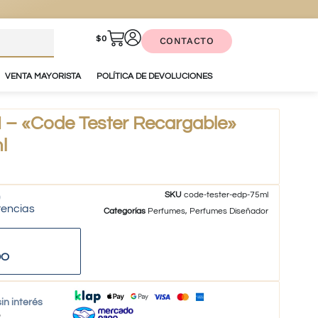
$
0
CONTACTO
VENTA MAYORISTA
POLÍTICA DE DEVOLUCIONES
– «Code Tester Recargable»
l
SKU
code-tester-edp-75ml
tencias
Categorías
Perfumes
,
Perfumes Diseñador
DO
in interés
o