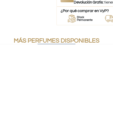
Devolución Gratis:
tiene
¿Por qué comprar en VyP?
veedor
Perfumes
Stock
Des
perfumes
100% Originales
Permanente
a to
MÁS PERFUMES DISPONIBLES