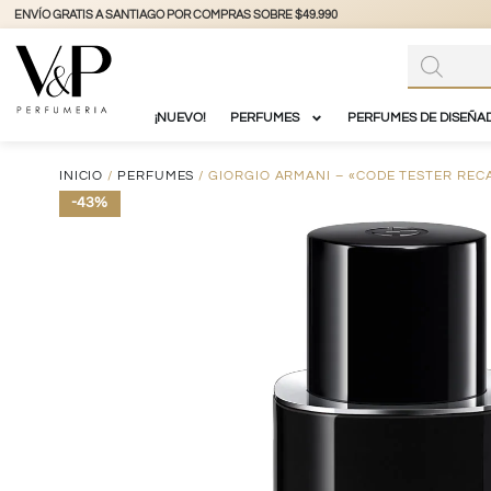
+56 9 3877 3738
@vyp_store.chile
vypstore.cl
¡NUEVO!
PERFUMES
PERFUMES DE DISEÑA
INICIO
/
PERFUMES
/ GIORGIO ARMANI – «CODE TESTER REC
-43%