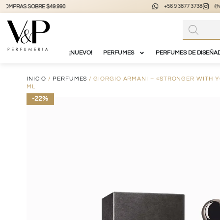
+56 9 3877 3738
@vyp_store.chile
vypstore.cl
¡NUEVO!
PERFUMES
PERFUMES DE DISEÑA
INICIO
/
PERFUMES
/ GIORGIO ARMANI – «STRONGER WITH Y
ML
-22%