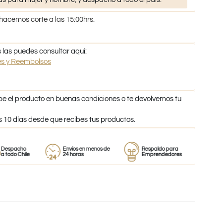
 hacemos corte a las 15:00hrs.
 las puedes consultar aquí:
nes y Reembolsos
be el producto en buenas condiciones o te devolvemos tu
s 10 días desde que recibes tus productos.
o
Envíos en menos de
Respaldo para
Proveedor
ile
24 horas
Emprendedores
de perfum
-39%