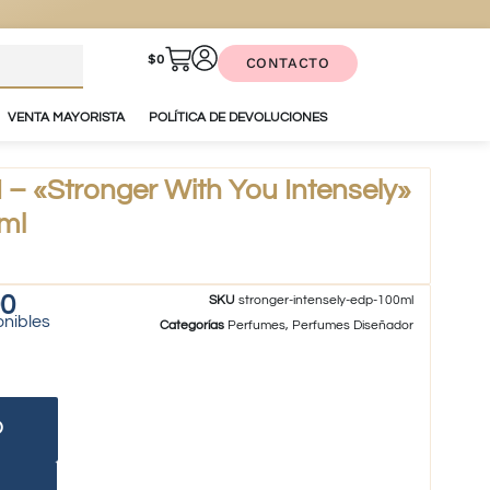
$
0
CONTACTO
VENTA MAYORISTA
POLÍTICA DE DEVOLUCIONES
 «Stronger With You Intensely»
ml
90
SKU
stronger-intensely-edp-100ml
onibles
Categorías
Perfumes
,
Perfumes Diseñador
O