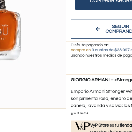
COMPRAR AHOR
SEGUIR
COMPRAN
Disfruta pagando en:
compra en
3 cuotas de $38.997 s
usando nuestros medios de pag
GIORGIO ARMANI – «Stronger
Emporio Armani Stronger Wit
son pimienta rosa, enebro de 
canela, lavanda y salvia; las
gamuza.
VyP Store
es tu
tienda
variedad de fragancia