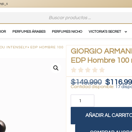
DOR
PERFUMES ÁRABES
PERFUMES NICHO
VICTORIA’S SECRET
OU INTENSELY» EDP HOMBRE 100
GIORGIO ARMANI –
EDP Hombre 100 
$
149.990
$
116.9
17 disp
AÑADIR AL CARRIT