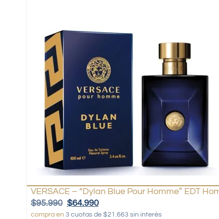
VERSACE – “Dylan Blue Pour Homme” EDT Hom
$
95.990
$
64.990
compra en
3 cuotas de $21.663 sin interés