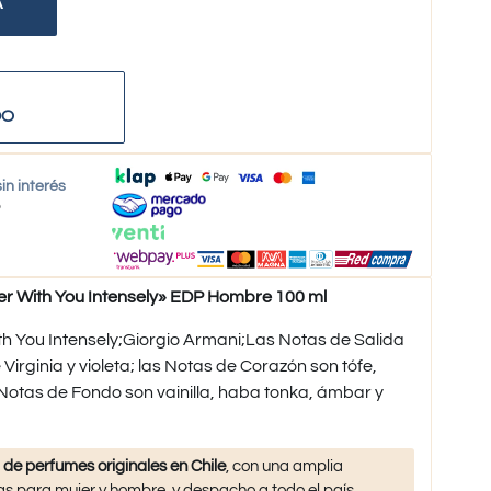
A
DO
in interés
o
 With You Intensely» EDP Hombre 100 ml
h You Intensely;Giorgio Armani;Las Notas de Salida
Virginia y violeta; las Notas de Corazón son tófe,
 Notas de Fondo son vainilla, haba tonka, ámbar y
 de perfumes originales en Chile
, con una amplia
s para mujer y hombre, y despacho a todo el país.