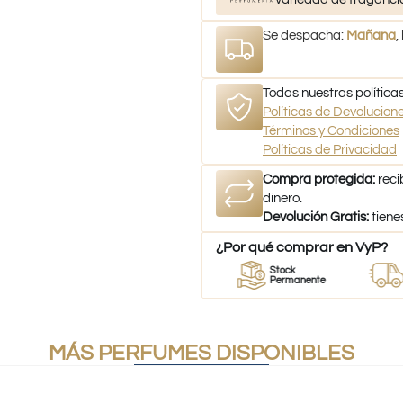
Se despacha:
Mañana
,
Todas nuestras políticas
Políticas de Devolucio
Términos y Condiciones
Políticas de Privacidad
Compra protegida:
reci
dinero.
Devolución Gratis:
tiene
¿Por qué comprar en VyP?
or
Perfumes
Stock
Despach
umes
100% Originales
Permanente
a todo Ch
MÁS PERFUMES DISPONIBLES