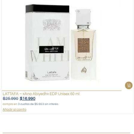
LATTAFA – «Ana Abiyedh» EDP Unisex 60 ml
$
25.990
$
16.990
compra en
3 cuotas de $5.663 sin interés
Añadir al carrito