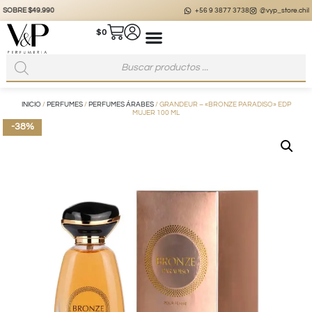
+56 9 3877 3738
@vyp_store.chile
vypstore.cl
$
0
INICIO
/
PERFUMES
/
PERFUMES ÁRABES
/ GRANDEUR – «BRONZE PARADISO» EDP
MUJER 100 ML
-38%