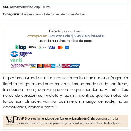
SKU
bronzeparadiso-edp-100ml
Categorías
¡Nuevo en Tienda!
,
Perfumes
,
Perfumes Árabes
Disfruta pagando en:
compra en
3 cuotas de $5.997 sin interés
usando nuestros medios de pago
El perfume Grandeur Elite Bronze Paradiso huele a una fragancia
floral frutal gourmand para mujeres. Las notas de salida son fresa,
frambuesa, mora, cereza, grosella negra, mandarina y limón. Las
notas de corazón son violeta y jazmín, mientras que las notas de
fondo son almizcle, vainilla, cashmeran, musgo de roble, notas
amaderadas, ámbar y pachulí.
VyP Store
es tu
tienda de perfumes originales en Chile
, con una amplia
variedad de fragancias para mujer y hombre, y despacho a todo el país.