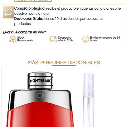
Políticas de Privacidad
Compra protegida:
recibe el producto en buenas condiciones o te
devolvemos tu dinero.
Devolución Gratis:
tienes 10 días desde que recibes tus
productos.
¿Por qué comprar en VyP?
Stock
Despacho
Envíos en menos de 24
Permanente
a todo Chile
horas
MÁS PERFUMES DISPONIBLES