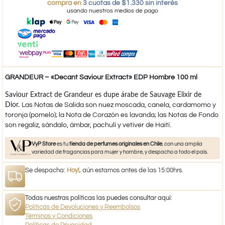
compra en
3 cuotas de $1.330 sin interés
usando nuestros medios de pago
GRANDEUR – «Decant Saviour Extract» EDP Hombre 100 ml
Saviour Extract de Grandeur es dupe árabe de Sauvage Elixir de
Dior.
Las Notas de Salida son nuez moscada, canela, cardamomo y
toronja (pomelo); la Nota de Corazón es lavanda; las Notas de Fondo
son regaliz, sándalo, ámbar, pachulí y vetiver de Haití.
VyP Store
es tu
tienda de perfumes originales en Chile
, con una amplia
variedad de fragancias para mujer y hombre, y despacho a todo el país.
Se despacha:
Hoy!
, aún estamos antes de las 15:00hrs.
Todas nuestras políticas las puedes consultar aquí:
Políticas de Devoluciones y Reembolsos
Términos y Condiciones