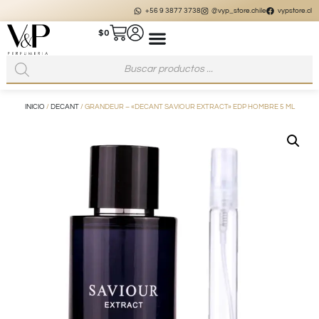
+56 9 3877 3738
@vyp_store.chile
vypstore.cl
$
0
INICIO
/
DECANT
/ GRANDEUR – «DECANT SAVIOUR EXTRACT» EDP HOMBRE 5 ML