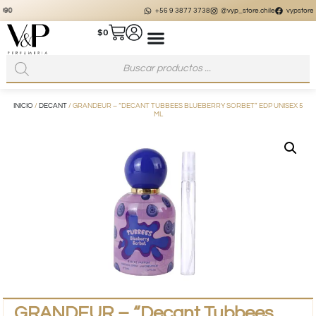
+56 9 3877 3738
@vyp_store.chile
vypstore.cl
$
0
INICIO
/
DECANT
/ GRANDEUR – “DECANT TUBBEES BLUEBERRY SORBET” EDP UNISEX 5
ML
GRANDEUR – “Decant Tubbees