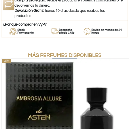
Compra protegida:
recibe el producto en buenas condiciones o te
devolvemos tu dinero.
Devolución Gratis:
tienes 10 días desde que recibes tus
productos.
¿Por qué comprar en VyP?
Stock
Despacho
Envíos en menos de 24
Permanente
a todo Chile
horas
MÁS PERFUMES DISPONIBLES
-27%