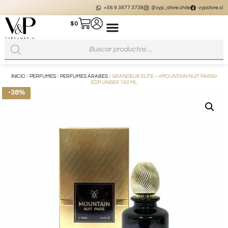
+56 9 3877 3738
@vyp_store.chile
vypstore.cl
$
0
INICIO
/
PERFUMES
/
PERFUMES ÁRABES
/ GRANDEUR ELITE – «MOUNTAIN NUIT PARIS»
EDP UNISEX 100 ML
-38%