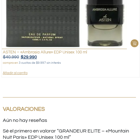
ASTEN – «Ambrosia Allure» EDP Unisex 100 ml
$
40.990
$
29.990
compra en
3 cuotas de $9.997 sin interés
Añadir al carrito
VALORACIONES
Aún no hay reseñas
Sé el primero en valorar “GRANDEUR ELITE – «Mountain
Nuit Paris» EDP Unisex 100 ml”