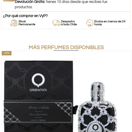
Devolución Gratis:
tienes 10 días desde que recibes tus
productos.
¿Por qué comprar en VyP?
Stock
Despacho
Envíos en menos de 24
Permanente
a todo Chile
horas
MÁS PERFUMES DISPONIBLES
-23%