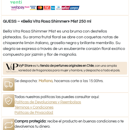
GUESS – «Bella Vita Rosa Shimmer» Mist 250 ml
Bella Vita Rosa Shimmer Mist es una bruma con destellos
plateados. Su aroma frutal floral se abre con coquetas notas de
chispeante limón italiano, grosella negra y brillante membrillo. Su
alegría se expresa a través de un exuberante corazón floral exótico
compuesto por jazmín y flor de magnolia.
VyP Store
es tu
tienda de perfumes originales en Chile
, con una amplia
variedad de fragancias para mujer y hombre, y despacho a todo el país.
Se despacha:
Mañana
, hacemos corte a las 15:00hrs.
Todas nuestras políticas las puedes consultar aquí:
Políticas de Devoluciones y Reembolsos
Términos y Condiciones
Políticas de Privacidad
Compra protegida:
recibe el producto en buenas condiciones o te
devolvemos tu dinero.