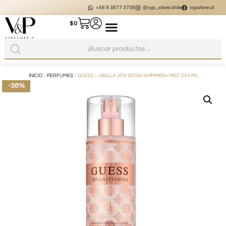
+56 9 3877 3738
@vyp_store.chile
vypstore.cl
$
0
INICIO
/
PERFUMES
/ GUESS – «BELLA VITA ROSA SHIMMER» MIST 250 ML
-38%