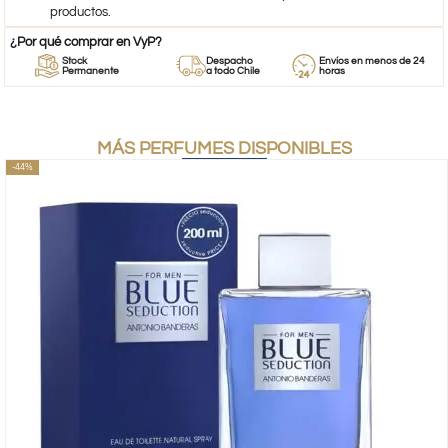
productos.
¿Por qué comprar en VyP?
Stock
Despacho
Envíos en menos de 24
Permanente
a todo Chile
horas
MÁS PERFUMES DISPONIBLES
-44%