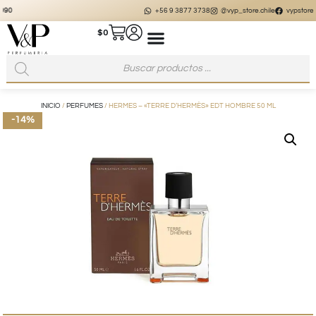
+56 9 3877 3738
@vyp_store.chile
vypstore.cl
$
0
INICIO
/
PERFUMES
/ HERMES – «TERRE D’HERMÈS» EDT HOMBRE 50 ML
-14%