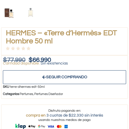
HERMES – «Terre d’Hermès» EDT
Hombre 50 ml
$
77.990
$
66.990
Sin existencias
SEGUIR COMPRANDO
SKU
terre-dhermes-edt-50ml
Categorías
Perfumes
,
Perfumes Diseñador
Disfruta pagando en:
compra en
3 cuotas de $22.330 sin interés
usando nuestros medios de pago