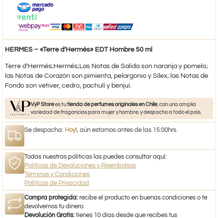
HERMES – «Terre d’Hermès» EDT Hombre 50 ml
Terre d’Hermès;Hermès;Las Notas de Salida son naranja y pomelo;
las Notas de Corazón son pimienta, pelargonio y Sílex; las Notas de
Fondo son vetiver, cedro, pachulí y benjuí.
VyP Store
es tu
tienda de perfumes originales en Chile
, con una amplia
variedad de fragancias para mujer y hombre, y despacho a todo el país.
Se despacha:
Hoy!
, aún estamos antes de las 15:00hrs.
Todas nuestras políticas las puedes consultar aquí:
Políticas de Devoluciones y Reembolsos
Términos y Condiciones
Políticas de Privacidad
Compra protegida:
recibe el producto en buenas condiciones o te
devolvemos tu dinero.
Devolución Gratis:
tienes 10 días desde que recibes tus