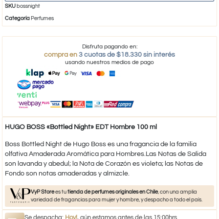
SKU
bossnight
Categoría
Perfumes
Disfruta pagando en:
compra en
3 cuotas de $18.330 sin interés
usando nuestros medios de pago
HUGO BOSS «Bottled Night» EDT Hombre 100 ml
Boss Bottled Night de Hugo Boss es una fragancia de la familia
olfativa Amaderada Aromática para Hombres.Las Notas de Salida
son lavanda y abedul; la Nota de Corazón es violeta; las Notas de
Fondo son notas amaderadas y almizcle.
VyP Store
es tu
tienda de perfumes originales en Chile
, con una amplia
variedad de fragancias para mujer y hombre, y despacho a todo el país.
Se despacha:
Hoy!
, aún estamos antes de las 15:00hrs.