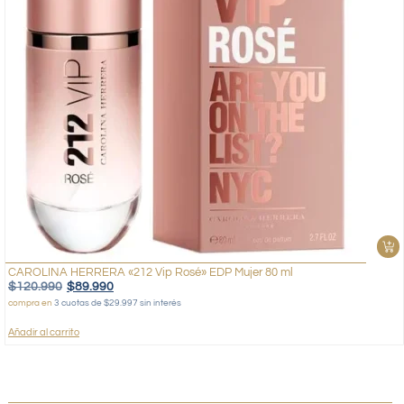
CAROLINA HERRERA «212 Vip Rosé» EDP Mujer 80 ml
$
120.990
$
89.990
compra en
3 cuotas de $29.997 sin interés
Añadir al carrito