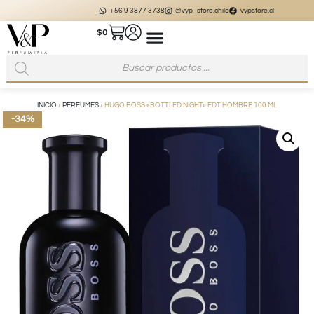
+56 9 3877 3738
@vyp_store.chile
vypstore.cl
$
0
INICIO
/
PERFUMES
/ HUGO BOSS «BOTTLED NIGHT» EDT HOMBRE 100 ML
-34%