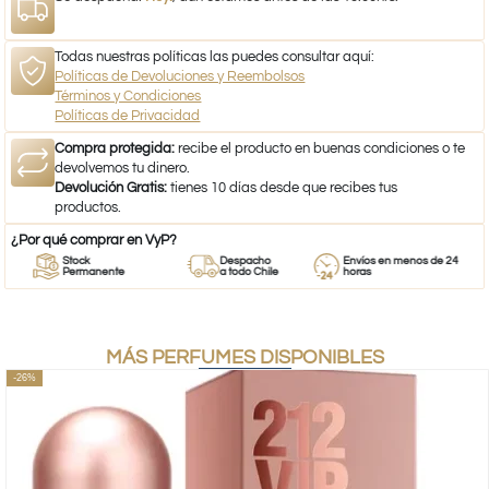
Todas nuestras políticas las puedes consultar aquí:
Políticas de Devoluciones y Reembolsos
Términos y Condiciones
Políticas de Privacidad
Compra protegida:
recibe el producto en buenas condiciones o te
devolvemos tu dinero.
Devolución Gratis:
tienes 10 días desde que recibes tus
productos.
¿Por qué comprar en VyP?
Stock
Despacho
Envíos en menos de 24
Permanente
a todo Chile
horas
MÁS PERFUMES DISPONIBLES
-26%