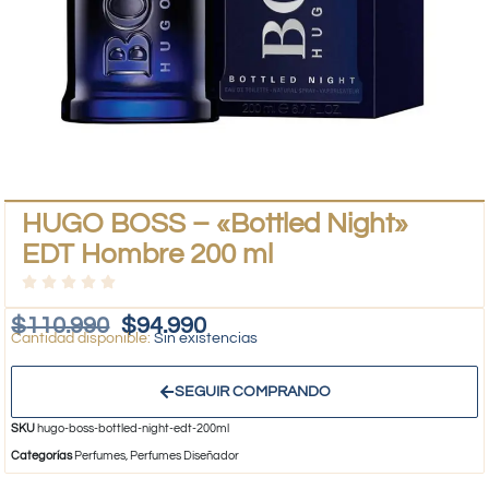
HUGO BOSS – «Bottled Night»
EDT Hombre 200 ml
$
110.990
$
94.990
Sin existencias
SEGUIR COMPRANDO
SKU
hugo-boss-bottled-night-edt-200ml
Categorías
Perfumes
,
Perfumes Diseñador