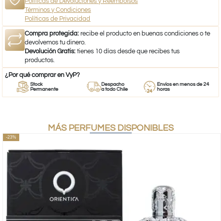
Políticas de Devoluciones y Reembolsos
Términos y Condiciones
Políticas de Privacidad
Compra protegida:
recibe el producto en buenas condiciones o te
devolvemos tu dinero.
Devolución Gratis:
tienes 10 días desde que recibes tus
productos.
¿Por qué comprar en VyP?
Stock
Despacho
Envíos en menos de 24
Permanente
a todo Chile
horas
MÁS PERFUMES DISPONIBLES
-23%