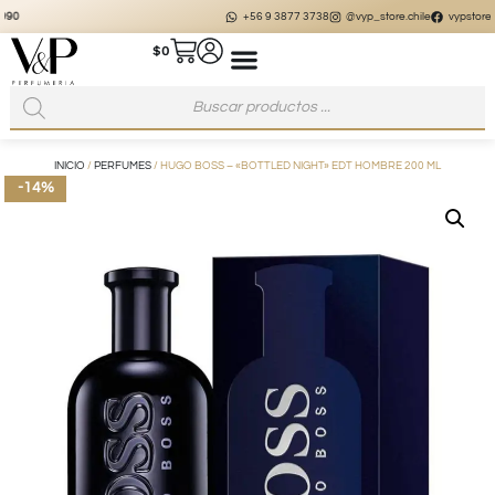
+56 9 3877 3738
@vyp_store.chile
vypstore.cl
$
0
INICIO
/
PERFUMES
/ HUGO BOSS – «BOTTLED NIGHT» EDT HOMBRE 200 ML
-14%