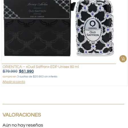
ORIENTICA – «Oud Saffron» EDP Unisex 80 ml
$
79.990
$
61.990
compra en
3 cuotas de $20.663 sin interés
Añadir al carrito
VALORACIONES
Aún no hay reseñas