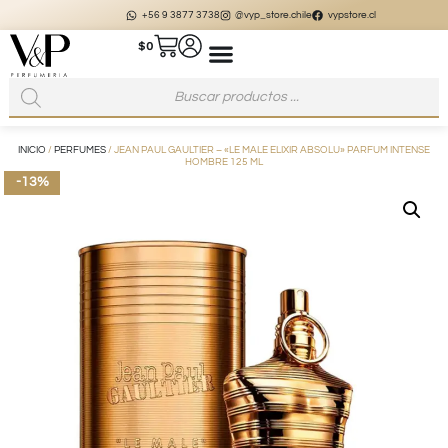
+56 9 3877 3738
@vyp_store.chile
vypstore.cl
$
0
INICIO
/
PERFUMES
/ JEAN PAUL GAULTIER – «LE MALE ELIXIR ABSOLU» PARFUM INTENSE
HOMBRE 125 ML
-13%