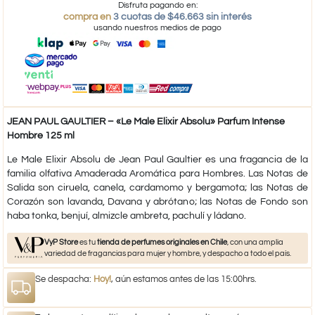
Disfruta pagando en:
compra en
3 cuotas de $46.663 sin interés
usando nuestros medios de pago
JEAN PAUL GAULTIER – «Le Male Elixir Absolu» Parfum Intense
Hombre 125 ml
Le Male Elixir Absolu de Jean Paul Gaultier es una fragancia de la
familia olfativa Amaderada Aromática para Hombres. Las Notas de
Salida son ciruela, canela, cardamomo y bergamota; las Notas de
Corazón son lavanda, Davana y abrótano; las Notas de Fondo son
haba tonka, benjuí, almizcle ambreta, pachulí y ládano.
VyP Store
es tu
tienda de perfumes originales en Chile
, con una amplia
variedad de fragancias para mujer y hombre, y despacho a todo el país.
Se despacha:
Hoy!
, aún estamos antes de las 15:00hrs.