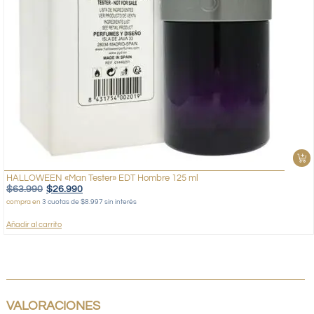
HALLOWEEN «Man Tester» EDT Hombre 125 ml
$
63.990
$
26.990
compra en
3 cuotas de $8.997 sin interés
Añadir al carrito
VALORACIONES