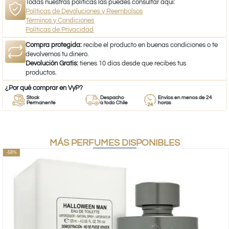
Todas nuestras políticas las puedes consultar aquí:
Políticas de Devoluciones y Reembolsos
Términos y Condiciones
Políticas de Privacidad
Compra protegida:
recibe el producto en buenas condiciones o te
devolvemos tu dinero.
Devolución Gratis:
tienes 10 días desde que recibes tus
productos.
¿Por qué comprar en VyP?
Stock
Despacho
Envíos en menos de 24
Permanente
a todo Chile
horas
MÁS PERFUMES DISPONIBLES
-58%