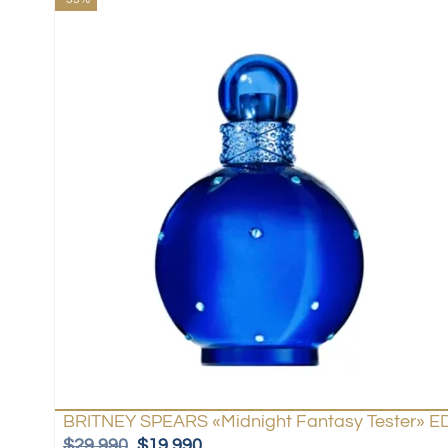
BRITNEY SPEARS «Midnight Fantasy Tester» ED
$
29.990
$
19.990