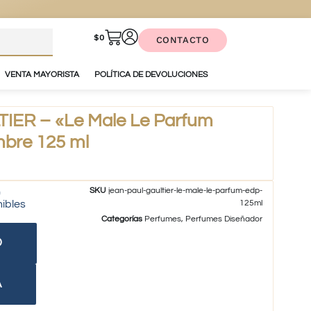
$
0
CONTACTO
VENTA MAYORISTA
POLÍTICA DE DEVOLUCIONES
IER – «Le Male Le Parfum
bre 125 ml
SKU
jean-paul-gaultier-le-male-le-parfum-edp-
nibles
125ml
Categorías
Perfumes
,
Perfumes Diseñador
O
A