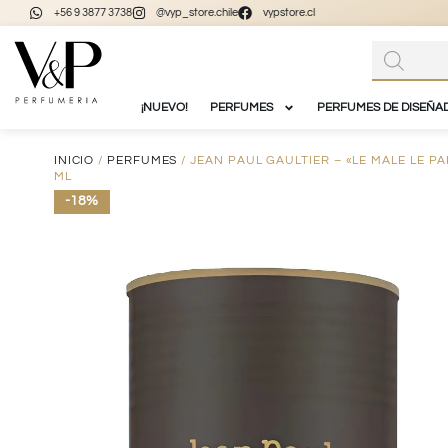
+56 9 3877 3738
@vyp_store.chile
vypstore.cl
¡NUEVO!
PERFUMES
PERFUMES DE DISEÑA
INICIO
/
PERFUMES
/ JEAN PAUL GAULTIER – «LE MALE LE 
ML
-18%