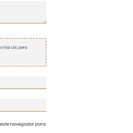
o haz clic para
n este navegador para