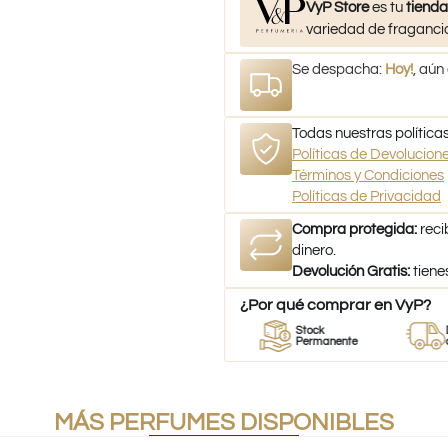
VyP Store
es tu
tienda
variedad de fragancia
Se despacha:
Hoy!
, aún
Todas nuestras políticas
Políticas de Devolucio
Términos y Condiciones
Políticas de Privacidad
Compra protegida:
reci
dinero.
Devolución Gratis:
tiene
¿Por qué comprar en VyP?
r
Perfumes
Stock
Despach
mes
100% Originales
Permanente
a todo Chi
MÁS PERFUMES DISPONIBLES