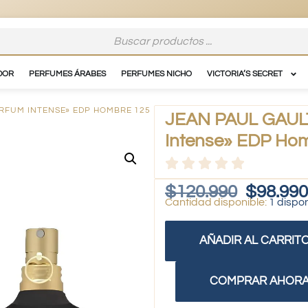
DOR
PERFUMES ÁRABES
PERFUMES NICHO
VICTORIA’S SECRET
PARFUM INTENSE» EDP HOMBRE 125
JEAN PAUL GAULT
Intense» EDP Hom
$
120.990
$
98.990
1 dispo
AÑADIR AL CARRIT
COMPRAR AHOR