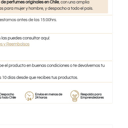
 de perfumes originales en Chile
, con una amplia
s para mujer y hombre, y despacho a todo el país.
 estamos antes de las 15:00hrs.
 las puedes consultar aquí:
nes y Reembolsos
be el producto en buenas condiciones o te devolvemos tu
s 10 días desde que recibes tus productos.
o
Envíos en menos de
Respaldo para
Proveedor
le
24 horas
Emprendedores
de perfum
-58%