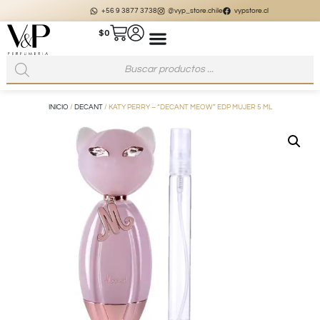
+56 9 3877 3738
@vyp_store.chile
vypstore.cl
$
0
INICIO
/
DECANT
/ KATY PERRY – “DECANT MEOW” EDP MUJER 5 ML