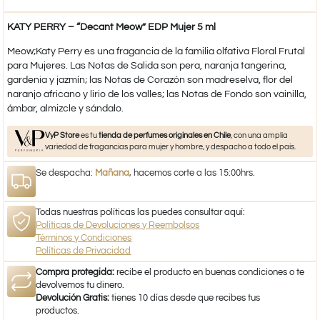
KATY PERRY – “Decant Meow” EDP Mujer 5 ml
Meow;Katy Perry es una fragancia de la familia olfativa Floral Frutal
para Mujeres. Las Notas de Salida son pera, naranja tangerina,
gardenia y jazmín; las Notas de Corazón son madreselva, flor del
naranjo africano y lirio de los valles; las Notas de Fondo son vainilla,
ámbar, almizcle y sándalo.
VyP Store
es tu
tienda de perfumes originales en Chile
, con una amplia
variedad de fragancias para mujer y hombre, y despacho a todo el país.
Se despacha:
Mañana
, hacemos corte a las 15:00hrs.
Todas nuestras políticas las puedes consultar aquí:
Políticas de Devoluciones y Reembolsos
Términos y Condiciones
Políticas de Privacidad
Compra protegida:
recibe el producto en buenas condiciones o te
devolvemos tu dinero.
Devolución Gratis:
tienes 10 días desde que recibes tus
productos.