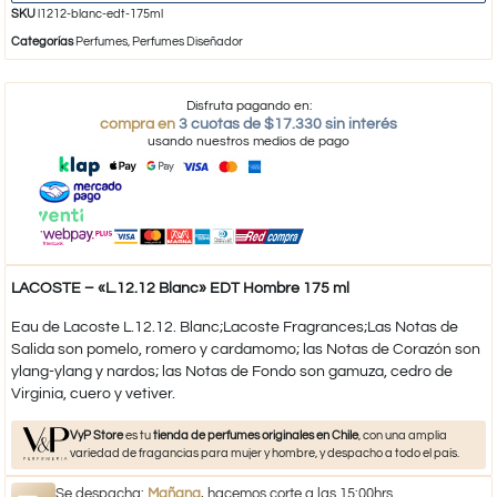
SKU
l1212-blanc-edt-175ml
Categorías
Perfumes
,
Perfumes Diseñador
Disfruta pagando en:
compra en
3 cuotas de $17.330 sin interés
usando nuestros medios de pago
LACOSTE – «L.12.12 Blanc» EDT Hombre 175 ml
Eau de Lacoste L.12.12. Blanc;Lacoste Fragrances;Las Notas de
Salida son pomelo, romero y cardamomo; las Notas de Corazón son
ylang-ylang y nardos; las Notas de Fondo son gamuza, cedro de
Virginia, cuero y vetiver.
VyP Store
es tu
tienda de perfumes originales en Chile
, con una amplia
variedad de fragancias para mujer y hombre, y despacho a todo el país.
Se despacha:
Mañana
, hacemos corte a las 15:00hrs.