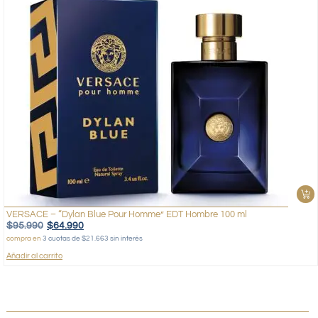
VERSACE – “Dylan Blue Pour Homme” EDT Hombre 100 ml
$
95.990
$
64.990
compra en
3 cuotas de $21.663 sin interés
Añadir al carrito