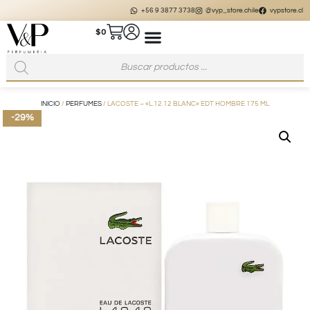
+56 9 3877 3738
@vyp_store.chile
vypstore.cl
$
0
INICIO
/
PERFUMES
/ LACOSTE – «L.12.12 BLANC» EDT HOMBRE 175 ML
-29%