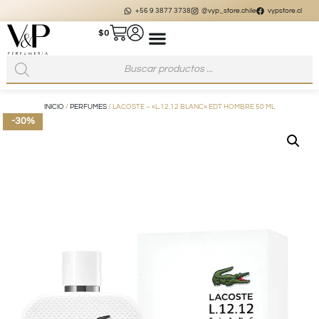
+56 9 3877 3738
@vyp_store.chile
vypstore.cl
$
0
INICIO
/
PERFUMES
/ LACOSTE – «L.12.12 BLANC» EDT HOMBRE 50 ML
-30%