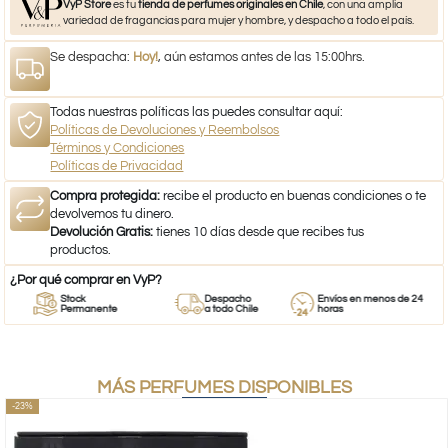
VyP Store
es tu
tienda de perfumes originales en Chile
, con una amplia
variedad de fragancias para mujer y hombre, y despacho a todo el país.
Se despacha:
Hoy!
, aún estamos antes de las 15:00hrs.
Todas nuestras políticas las puedes consultar aquí:
Políticas de Devoluciones y Reembolsos
Términos y Condiciones
Políticas de Privacidad
Compra protegida:
recibe el producto en buenas condiciones o te
devolvemos tu dinero.
Devolución Gratis:
tienes 10 días desde que recibes tus
productos.
¿Por qué comprar en VyP?
Stock
Despacho
Envíos en menos de 24
Permanente
a todo Chile
horas
MÁS PERFUMES DISPONIBLES
-23%