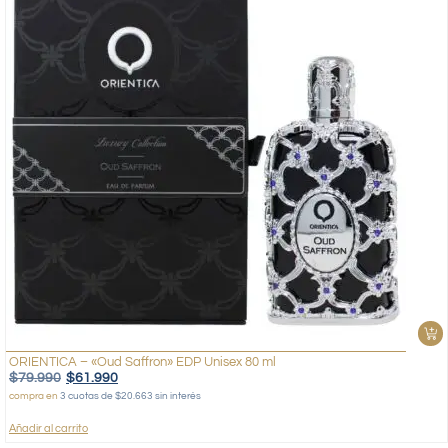
ORIENTICA – «Oud Saffron» EDP Unisex 80 ml
$
79.990
$
61.990
compra en
3 cuotas de $20.663 sin interés
Añadir al carrito