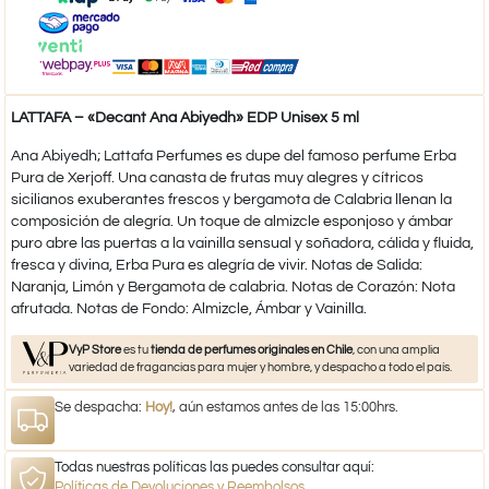
LATTAFA – «Decant Ana Abiyedh» EDP Unisex 5 ml
Ana Abiyedh; Lattafa Perfumes es dupe del famoso perfume Erba
Pura de Xerjoff. Una canasta de frutas muy alegres y cítricos
sicilianos exuberantes frescos y bergamota de Calabria llenan la
composición de alegría. Un toque de almizcle esponjoso y ámbar
puro abre las puertas a la vainilla sensual y soñadora, cálida y fluida,
fresca y divina, Erba Pura es alegría de vivir. Notas de Salida:
Naranja, Limón y Bergamota de calabria. Notas de Corazón: Nota
afrutada. Notas de Fondo: Almizcle, Ámbar y Vainilla.
VyP Store
es tu
tienda de perfumes originales en Chile
, con una amplia
variedad de fragancias para mujer y hombre, y despacho a todo el país.
Se despacha:
Hoy!
, aún estamos antes de las 15:00hrs.
Todas nuestras políticas las puedes consultar aquí:
Políticas de Devoluciones y Reembolsos