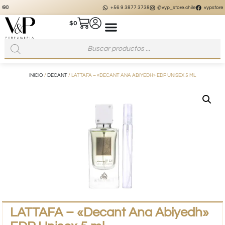
+56 9 3877 3738
@vyp_store.chile
vypstore.cl
$
0
INICIO
/
DECANT
/ LATTAFA – «DECANT ANA ABIYEDH» EDP UNISEX 5 ML
LATTAFA – «Decant Ana Abiyedh»