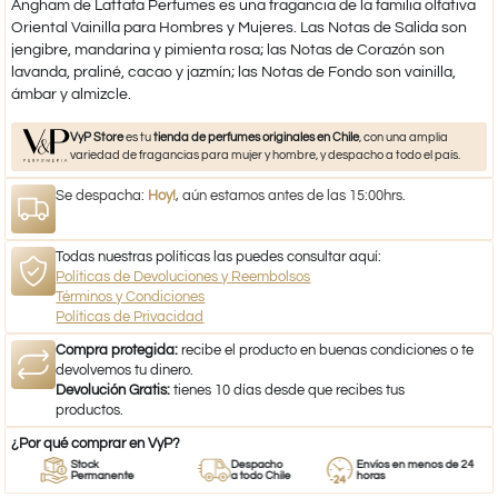
Angham
de
Lattafa Perfumes
es una fragancia de la familia olfativa
Oriental Vainilla para Hombres y Mujeres.
Las Notas de Salida son
jengibre, mandarina y pimienta rosa; las Notas de Corazón son
lavanda, praliné, cacao y jazmín; las Notas de Fondo son vainilla,
ámbar y almizcle.
VyP Store
es tu
tienda de perfumes originales en Chile
, con una amplia
variedad de fragancias para mujer y hombre, y despacho a todo el país.
Se despacha:
Hoy!
, aún estamos antes de las 15:00hrs.
Todas nuestras políticas las puedes consultar aquí:
Políticas de Devoluciones y Reembolsos
Términos y Condiciones
Políticas de Privacidad
Compra protegida:
recibe el producto en buenas condiciones o te
devolvemos tu dinero.
Devolución Gratis:
tienes 10 días desde que recibes tus
productos.
¿Por qué comprar en VyP?
Stock
Despacho
Envíos en menos de 24
Permanente
a todo Chile
horas