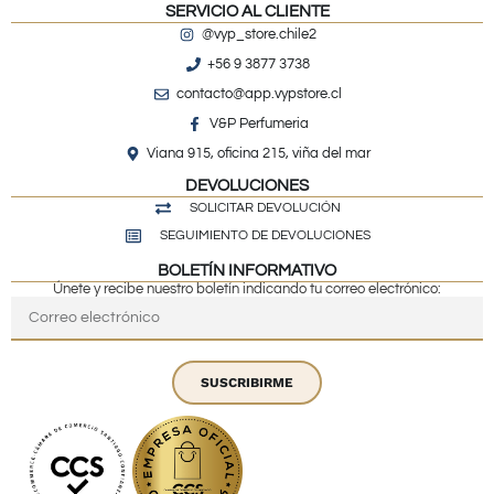
SERVICIO AL CLIENTE
@vyp_store.chile2
+56 9 3877 3738
contacto@app.vypstore.cl
V&P Perfumeria
Viana 915, oficina 215, viña del mar
DEVOLUCIONES
SOLICITAR DEVOLUCIÓN
SEGUIMIENTO DE DEVOLUCIONES
BOLETÍN INFORMATIVO
Únete y recibe nuestro boletín indicando tu correo electrónico:
SUSCRIBIRME