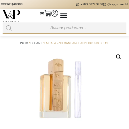
+56 9 3877 3738
@vyp_store.chile
vypstore.cl
$
0
INICIO
/
DECANT
/ LATTAFA – “DECANT ANGHAM” EDP UNISEX 5 ML