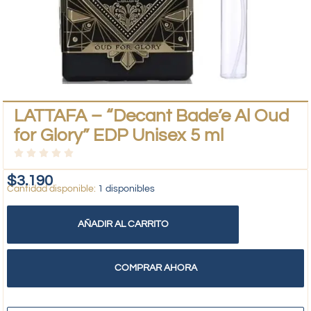
LATTAFA – “Decant Bade’e Al Oud
for Glory” EDP Unisex 5 ml
$
3.190
1 disponibles
AÑADIR AL CARRITO
COMPRAR AHORA