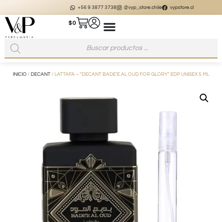
+56 9 3877 3738
@vyp_store.chile
vypstore.cl
$
0
INICIO
/
DECANT
/ LATTAFA – “DECANT BADE’E AL OUD FOR GLORY” EDP UNISEX 5 ML