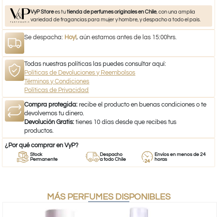
VyP Store
es tu
tienda de perfumes originales en Chile
, con una amplia
variedad de fragancias para mujer y hombre, y despacho a todo el país.
Se despacha:
Hoy!
, aún estamos antes de las 15:00hrs.
Todas nuestras políticas las puedes consultar aquí:
Políticas de Devoluciones y Reembolsos
Términos y Condiciones
Políticas de Privacidad
Compra protegida:
recibe el producto en buenas condiciones o te
devolvemos tu dinero.
Devolución Gratis:
tienes 10 días desde que recibes tus
productos.
¿Por qué comprar en VyP?
Stock
Despacho
Envíos en menos de 24
Permanente
a todo Chile
horas
MÁS PERFUMES DISPONIBLES