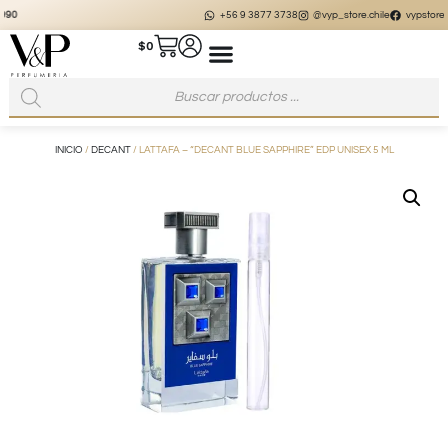
+56 9 3877 3738
@vyp_store.chile
vypstore.cl
$
0
INICIO
/
DECANT
/ LATTAFA – “DECANT BLUE SAPPHIRE” EDP UNISEX 5 ML