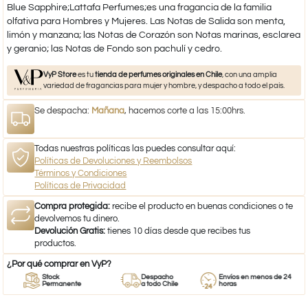
Blue Sapphire;Lattafa Perfumes;es una fragancia de la familia
olfativa para Hombres y Mujeres. Las Notas de Salida son menta,
limón y manzana; las Notas de Corazón son Notas marinas, esclarea
y geranio; las Notas de Fondo son pachulí y cedro.
VyP Store
es tu
tienda de perfumes originales en Chile
, con una amplia
variedad de fragancias para mujer y hombre, y despacho a todo el país.
Se despacha:
Mañana
, hacemos corte a las 15:00hrs.
Todas nuestras políticas las puedes consultar aquí:
Políticas de Devoluciones y Reembolsos
Términos y Condiciones
Políticas de Privacidad
Compra protegida:
recibe el producto en buenas condiciones o te
devolvemos tu dinero.
Devolución Gratis:
tienes 10 días desde que recibes tus
productos.
¿Por qué comprar en VyP?
Stock
Despacho
Envíos en menos de 24
Permanente
a todo Chile
horas