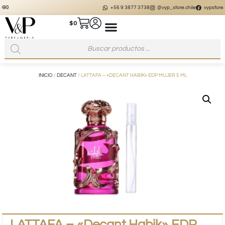
+56 9 3877 3738
@vyp_store.chile
vypstore.cl
$
0
INICIO
/
DECANT
/ LATTAFA – «DECANT HABIK» EDP MUJER 5 ML
LATTAFA – «Decant Habik» EDP