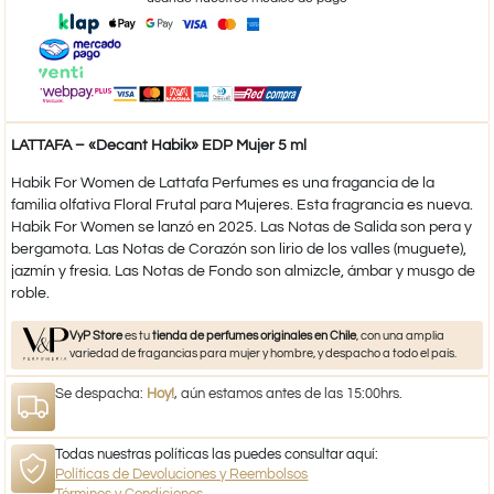
LATTAFA – «Decant Habik» EDP Mujer 5 ml
Habik For Women de Lattafa Perfumes es una fragancia de la
familia olfativa Floral Frutal para Mujeres. Esta fragrancia es nueva.
Habik For Women se lanzó en 2025. Las Notas de Salida son pera y
bergamota. Las Notas de Corazón son lirio de los valles (muguete),
jazmín y fresia. Las Notas de Fondo son almizcle, ámbar y musgo de
roble.
VyP Store
es tu
tienda de perfumes originales en Chile
, con una amplia
variedad de fragancias para mujer y hombre, y despacho a todo el país.
Se despacha:
Hoy!
, aún estamos antes de las 15:00hrs.
Todas nuestras políticas las puedes consultar aquí:
Políticas de Devoluciones y Reembolsos
Términos y Condiciones