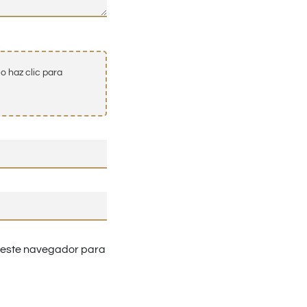
o haz clic para
n este navegador para