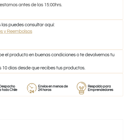
 estamos antes de las 15:00hrs.
 las puedes consultar aquí:
nes y Reembolsos
be el producto en buenas condiciones o te devolvemos tu
s 10 días desde que recibes tus productos.
o
Envíos en menos de
Respaldo para
Proveedor
ile
24 horas
Emprendedores
de perfum