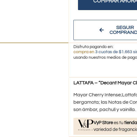
COMPRAR AHOR
SEGUIR
COMPRAN
Disfruta pagando en:
compra en
3 cuotas de $1.663 si
usando nuestros medios de pag
LATTAFA – “Decant Mayar Che
Mayar Cherry Intense;Lattaf
bergamota; las Notas de Cor
son ámbar, pachulí y vainilla.
VyP Store
es tu
tienda
variedad de fragancia