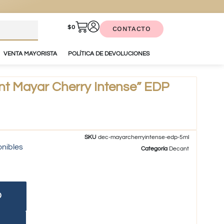
$
0
CONTACTO
VENTA MAYORISTA
POLÍTICA DE DEVOLUCIONES
t Mayar Cherry Intense” EDP
SKU
dec-mayarcherryintense-edp-5ml
onibles
Categoría
Decant
O