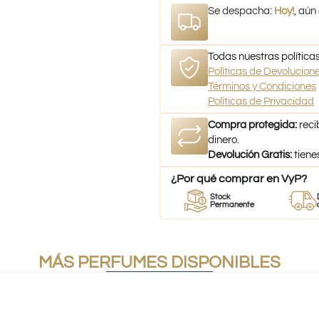
Se despacha:
Hoy!
, aún
Todas nuestras políticas
Políticas de Devolucio
Términos y Condiciones
Políticas de Privacidad
Compra protegida:
reci
dinero.
Devolución Gratis:
tiene
¿Por qué comprar en VyP?
or
Perfumes
Stock
Despach
umes
100% Originales
Permanente
a todo Ch
MÁS PERFUMES DISPONIBLES