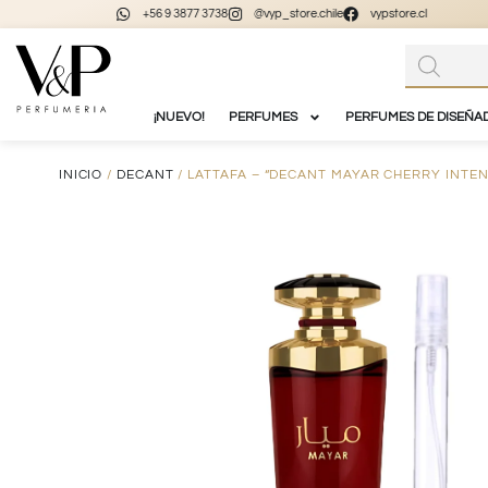
+56 9 3877 3738
@vyp_store.chile
vypstore.cl
¡NUEVO!
PERFUMES
PERFUMES DE DISEÑA
INICIO
/
DECANT
/ LATTAFA – “DECANT MAYAR CHERRY INTEN