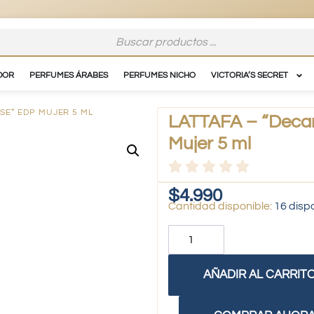
DOR
PERFUMES ÁRABES
PERFUMES NICHO
VICTORIA’S SECRET
SE” EDP MUJER 5 ML
LATTAFA – “Decan
Mujer 5 ml
$
4.990
16 disp
AÑADIR AL CARRIT