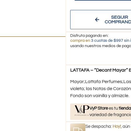
SEGUIR
COMPRAN
Disfruta pagando en:
compra en
3 cuotas de $997 sin 
usando nuestros medios de pag
LATTAFA – “Decant Mayar” E
Mayar;Lattafa Perfumes;Las N
violeta; las Notas de Corazón
Fondo son vainilla y almizcle.
VyP Store
es tu
tienda
variedad de fragancia
Se despacha:
Hoy!
, aún