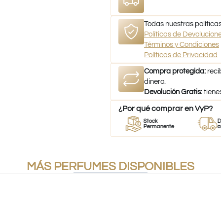
Todas nuestras políticas
Políticas de Devolucio
Términos y Condiciones
Políticas de Privacidad
Compra protegida:
reci
dinero.
Devolución Gratis:
tiene
¿Por qué comprar en VyP?
r
Perfumes
Stock
Despach
mes
100% Originales
Permanente
a todo Chi
MÁS PERFUMES DISPONIBLES