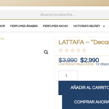
DOR
PERFUMES ÁRABES
PERFUMES NICHO
VICTORIA’S SECRET
 ML
LATTAFA – “Decan
$
3.990
$
2.990
12 disp
AÑADIR AL CARRIT
COMPRAR AHOR