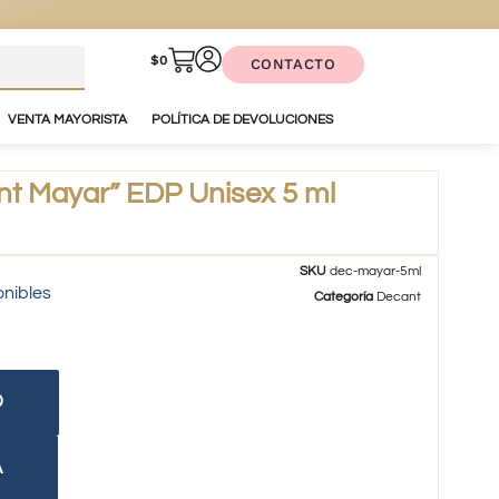
$
0
CONTACTO
VENTA MAYORISTA
POLÍTICA DE DEVOLUCIONES
t Mayar” EDP Unisex 5 ml
SKU
dec-mayar-5ml
onibles
Categoría
Decant
O
A