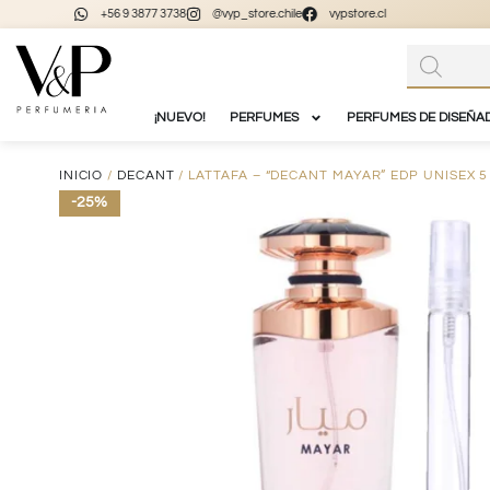
+56 9 3877 3738
@vyp_store.chile
vypstore.cl
¡NUEVO!
PERFUMES
PERFUMES DE DISEÑA
INICIO
/
DECANT
/ LATTAFA – “DECANT MAYAR” EDP UNISEX 5
-25%