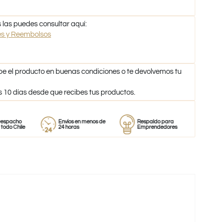
 las puedes consultar aquí:
nes y Reembolsos
be el producto en buenas condiciones o te devolvemos tu
s 10 días desde que recibes tus productos.
o
Envíos en menos de
Respaldo para
Proveedor
le
24 horas
Emprendedores
de perfume