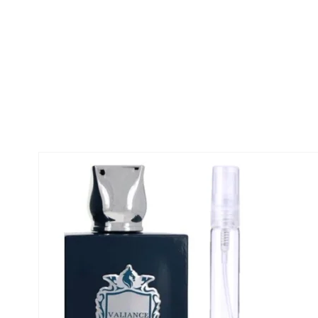
Envíos en menos de
Respaldo para
Proveedor
24 horas
Emprendedores
de perfumes