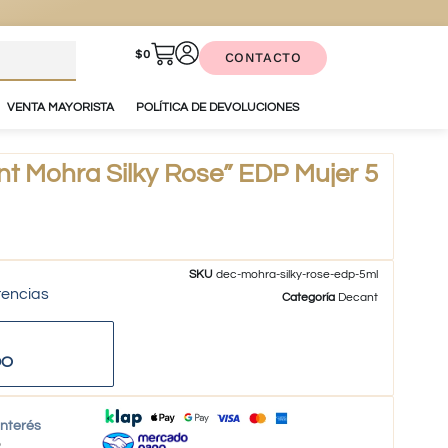
$
0
CONTACTO
VENTA MAYORISTA
POLÍTICA DE DEVOLUCIONES
t Mohra Silky Rose” EDP Mujer 5
SKU
dec-mohra-silky-rose-edp-5ml
tencias
Categoría
Decant
DO
interés
o