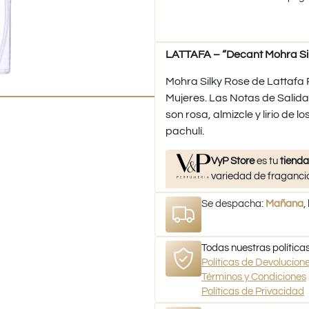
LATTAFA – “Decant Mohra Sil
Mohra Silky Rose de Lattafa 
Mujeres. Las Notas de Salida 
son rosa, almizcle y lirio de l
pachulí.
VyP Store
es tu
tienda
variedad de fragancia
Se despacha:
Mañana
,
Todas nuestras políticas
Políticas de Devolucio
Términos y Condiciones
Políticas de Privacidad