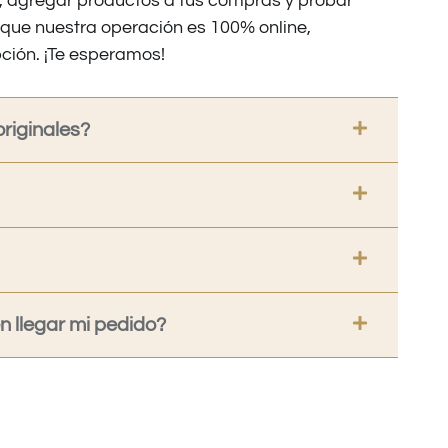
os, agregar productos a tus compras y probar
nque nuestra operación es 100% online,
ción. ¡Te esperamos!
riginales?
 llegar mi pedido?