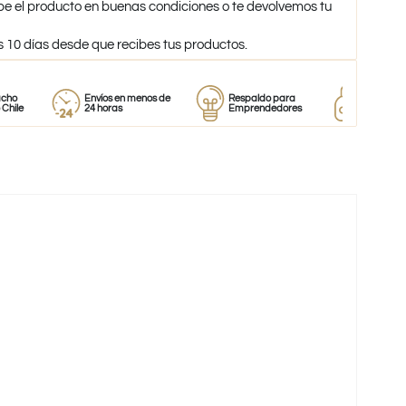
be el producto en buenas condiciones o te devolvemos tu
s 10 días desde que recibes tus productos.
Envíos en menos de
Respaldo para
Proveedor
24 horas
Emprendedores
de perfumes