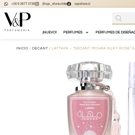
+56 9 3877 3738
@vyp_store.chile
vypstore.cl
¡NUEVO!
PERFUMES
PERFUMES DE DISEÑA
INICIO
/
DECANT
/ LATTAFA – “DECANT MOHRA SILKY ROSE” 