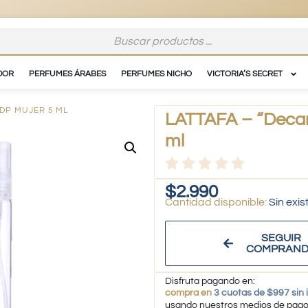
DOR
PERFUMES ÁRABES
PERFUMES NICHO
VICTORIA’S SECRET
EDP MUJER 5 ML
LATTAFA – “Decan
ml
$
2.990
Sin exis
SEGUIR
COMPRAN
Disfruta pagando en:
compra en
3 cuotas de $997 sin 
usando nuestros medios de pag