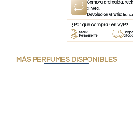
Compra protegida:
reci
dinero.
Devolución Gratis:
tiene
¿Por qué comprar en VyP?
Perfumes
Stock
Despacho
100% Originales
Permanente
a todo Chile
MÁS PERFUMES DISPONIBLES