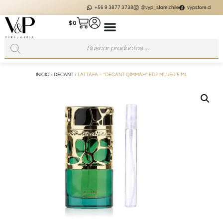
+56 9 3877 3738
@vyp_store.chile
vypstore.cl
$
0
INICIO
/
DECANT
/ LATTAFA – “DECANT QIMMAH” EDP MUJER 5 ML