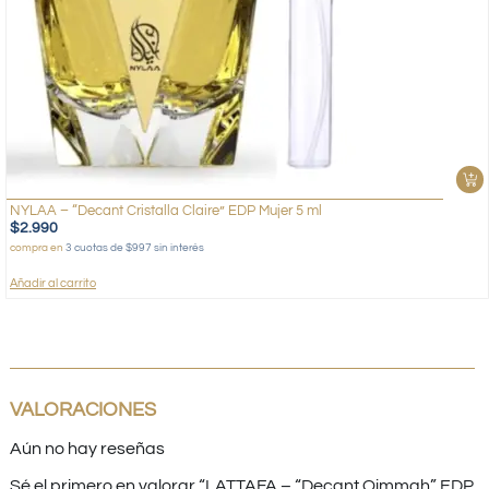
NYLAA – “Decant Cristalla Claire” EDP Mujer 5 ml
$
2.990
compra en
3 cuotas de $997 sin interés
Añadir al carrito
VALORACIONES
Aún no hay reseñas
Sé el primero en valorar “LATTAFA – “Decant Qimmah” EDP