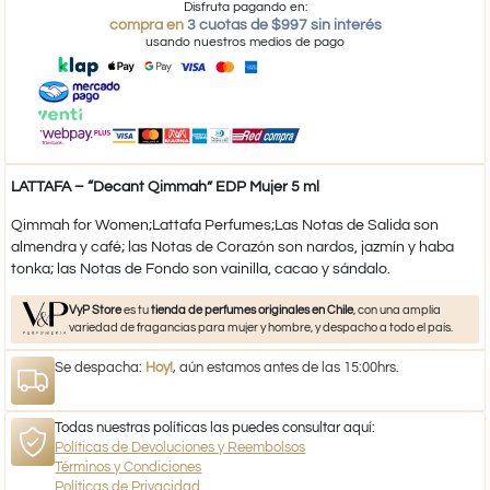
Disfruta pagando en:
compra en
3 cuotas de $997 sin interés
usando nuestros medios de pago
LATTAFA – “Decant Qimmah” EDP Mujer 5 ml
Qimmah for Women;Lattafa Perfumes;Las Notas de Salida son
almendra y café; las Notas de Corazón son nardos, jazmín y haba
tonka; las Notas de Fondo son vainilla, cacao y sándalo.
VyP Store
es tu
tienda de perfumes originales en Chile
, con una amplia
variedad de fragancias para mujer y hombre, y despacho a todo el país.
Se despacha:
Hoy!
, aún estamos antes de las 15:00hrs.
Todas nuestras políticas las puedes consultar aquí:
Políticas de Devoluciones y Reembolsos
Términos y Condiciones
Políticas de Privacidad