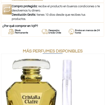
Compra protegida:
recibe el producto en buenas condiciones o te
devolvemos tu dinero.
Devolución Gratis:
tienes 10 días desde que recibes tus
productos.
¿Por qué comprar en VyP?
Stock
Despacho
Envíos en menos de 24
Permanente
a todo Chile
horas
MÁS PERFUMES DISPONIBLES