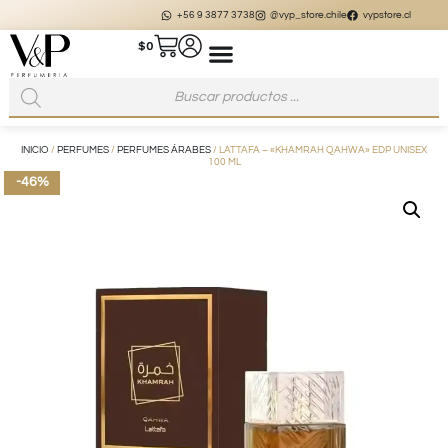
+56 9 3877 3738
@vyp_store.chile
vypstore.cl
$
0
INICIO
/
PERFUMES
/
PERFUMES ÁRABES
/ LATTAFA – «KHAMRAH QAHWA» EDP UNISEX
100 ML
-46%