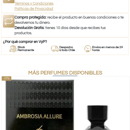
Términos y Condiciones
Políticas de Privacidad
Compra protegida:
recibe el producto en buenas condiciones o te
devolvemos tu dinero.
Devolución Gratis:
tienes 10 días desde que recibes tus
productos.
¿Por qué comprar en VyP?
Stock
Despacho
Envíos en menos de 24
Permanente
a todo Chile
horas
MÁS PERFUMES DISPONIBLES
-27%