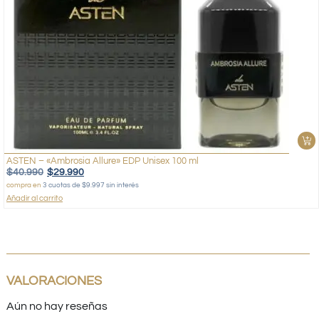
ASTEN – «Ambrosia Allure» EDP Unisex 100 ml
$
40.990
$
29.990
compra en
3 cuotas de $9.997 sin interés
Añadir al carrito
VALORACIONES
Aún no hay reseñas