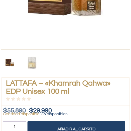
LATTAFA – «Khamrah Qahwa»
EDP Unisex 100 ml
$
55.890
$
29.990
38 disponibles
AÑADIR AL CARRITO