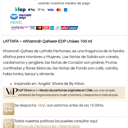
usando nuestros medios de pago
LATTAFA – «Khamrah Qahwa» EDP Unisex 100 ml
Khamrah Qahwa de Lattafa Perfumes; es una fragancia de la familia
olfativa para Hombres y Mujeres. Las Notas de Salida son canela,
cardamomo y jengibre; las Notas de Corazón son praliné, Frutas
confitadas y flores blancas; las Notas de Fondo son café, vainilla,
haba tonka, benjuí y almizcle.
​Inspirado en: Angels’ Share de By Kilian.
VyP Store
es tu
tienda de perfumes originales en Chile
, con una amplia
variedad de fragancias para mujer y hombre, y despacho a todo el país.
Se despacha:
Hoy!
, aún estamos antes de las 15:00hrs.
Todas nuestras políticas las puedes consultar aquí:
Políticas de Devoluciones y Reembolsos