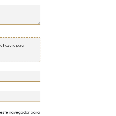
o haz clic para
n este navegador para