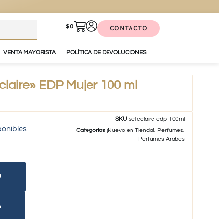
$
0
CONTACTO
VENTA MAYORISTA
POLÍTICA DE DEVOLUCIONES
laire» EDP Mujer 100 ml
SKU
seteclaire-edp-100ml
ponibles
Categorías
¡Nuevo en Tienda!
,
Perfumes
,
Perfumes Árabes
O
A