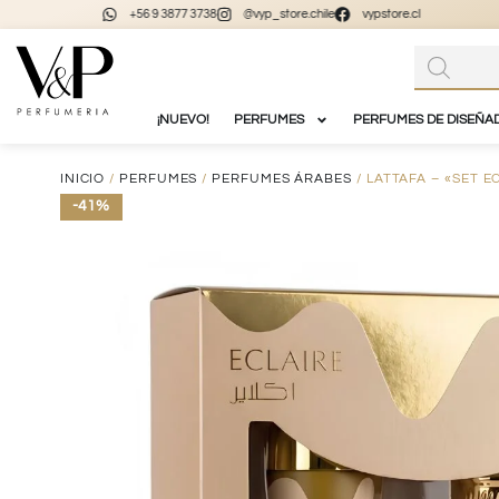
+56 9 3877 3738
@vyp_store.chile
vypstore.cl
¡NUEVO!
PERFUMES
PERFUMES DE DISEÑA
INICIO
/
PERFUMES
/
PERFUMES ÁRABES
/ LATTAFA – «SET E
-41%