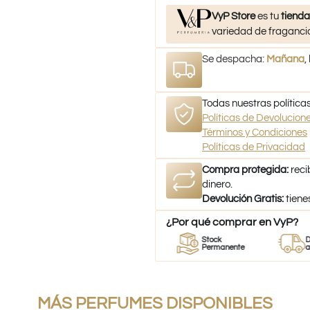
VyP Store
es tu
tienda
variedad de fragancia
Se despacha:
Mañana
,
Todas nuestras políticas
Políticas de Devolucio
Términos y Condiciones
Políticas de Privacidad
Compra protegida:
reci
dinero.
Devolución Gratis:
tiene
¿Por qué comprar en VyP?
Perfumes
Stock
Despacho
es
100% Originales
Permanente
a todo Chil
MÁS PERFUMES DISPONIBLES