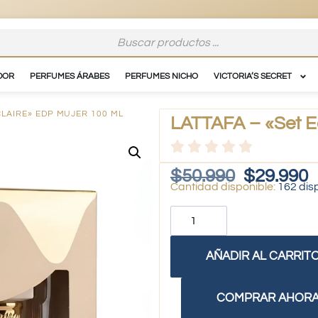
DOR
PERFUMES ÁRABES
PERFUMES NICHO
VICTORIA’S SECRET
CLAIRE» EDP MUJER 100 ML
LATTAFA – «Set Ec
$
50.990
$
29.990
162 dis
AÑADIR AL CARRIT
COMPRAR AHOR