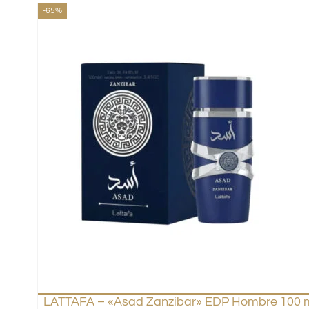
-65%
LATTAFA – «Asad Zanzibar» EDP Hombre 100 