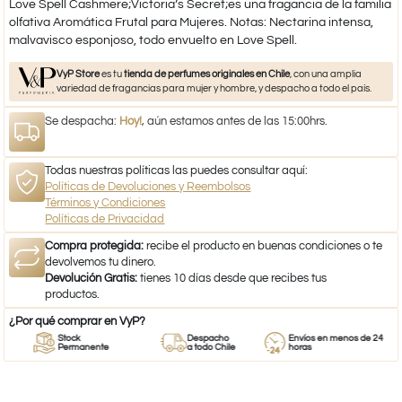
Love Spell Cashmere;Victoria’s Secret;es una fragancia de la familia
olfativa Aromática Frutal para Mujeres. Notas: Nectarina intensa,
malvavisco esponjoso, todo envuelto en Love Spell.​
VyP Store
es tu
tienda de perfumes originales en Chile
, con una amplia
variedad de fragancias para mujer y hombre, y despacho a todo el país.
Se despacha:
Hoy!
, aún estamos antes de las 15:00hrs.
Todas nuestras políticas las puedes consultar aquí:
Políticas de Devoluciones y Reembolsos
Términos y Condiciones
Políticas de Privacidad
Compra protegida:
recibe el producto en buenas condiciones o te
devolvemos tu dinero.
Devolución Gratis:
tienes 10 días desde que recibes tus
productos.
¿Por qué comprar en VyP?
Stock
Despacho
Envíos en menos de 24
Permanente
a todo Chile
horas