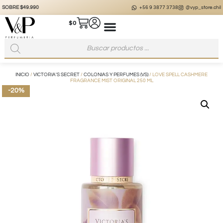
+56 9 3877 3738
@vyp_store.chile
vypstore.cl
$
0
INICIO
/
VICTORIA'S SECRET
/
COLONIAS Y PERFUMES (VS)
/ LOVE SPELL CASHMERE
FRAGRANCE MIST ORIGINAL 250 ML
-20%