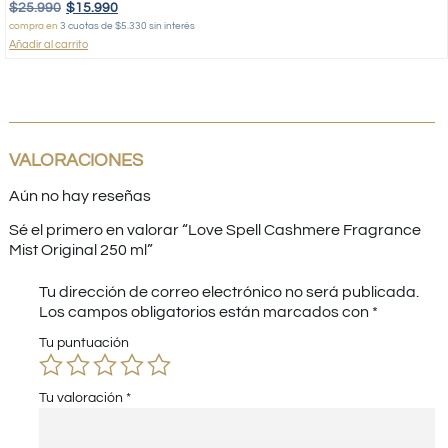
$
25.990
$
15.990
compra en
3 cuotas de $5.330 sin interés
Añadir al carrito
VALORACIONES
Aún no hay reseñas
Sé el primero en valorar “Love Spell Cashmere Fragrance
Mist Original 250 ml”
Tu dirección de correo electrónico no será publicada.
Los campos obligatorios están marcados con
*
Tu puntuación
Tu valoración
*