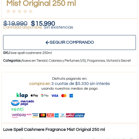
Mist Original 250 ml
$
19.990
$
15.990
Sin existencias
SEGUIR COMPRANDO
SKU
love-spell-cashmere-250ml
Categorías
¡Nuevo en Tienda!
,
Colonias y Perfumes (VS)
,
Fragancias
,
Victoria's Secret
Disfruta pagando en:
compra en
3 cuotas de $5.330 sin interés
usando nuestros medios de pago
Love Spell Cashmere Fragrance Mist Original 250 ml