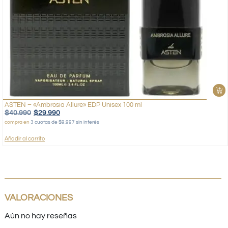
ASTEN – «Ambrosia Allure» EDP Unisex 100 ml
$
40.990
$
29.990
compra en
3 cuotas de $9.997 sin interés
Añadir al carrito
VALORACIONES
Aún no hay reseñas