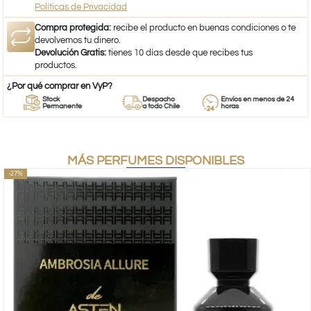
Políticas de Privacidad
Compra protegida:
recibe el producto en buenas condiciones o te
devolvemos tu dinero.
Devolución Gratis:
tienes 10 días desde que recibes tus
productos.
¿Por qué comprar en VyP?
Stock
Despacho
Envíos en menos de 24
Permanente
a todo Chile
horas
MÁS PERFUMES DISPONIBLES
-27%