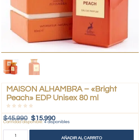
MAISON ALHAMBRA – «Bright
Peach» EDP Unisex 80 ml
$
45.990
$
15.990
4 disponibles
AÑADIR AL CARRITO