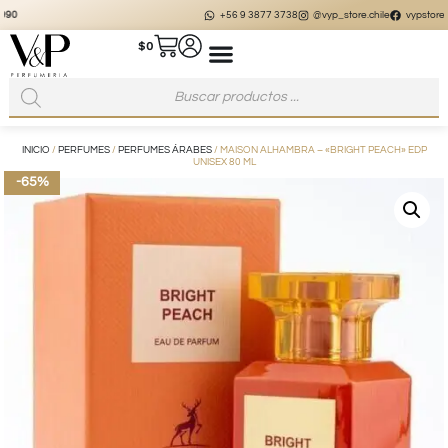
+56 9 3877 3738
@vyp_store.chile
vypstore.cl
$
0
INICIO
/
PERFUMES
/
PERFUMES ÁRABES
/ MAISON ALHAMBRA – «BRIGHT PEACH» EDP
UNISEX 80 ML
-65%