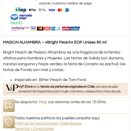
usando nuestros medios de pago
MAISON ALHAMBRA – «Bright Peach» EDP Unisex 80 ml
Bright Peach de Maison Alhambra; es una fragancia de la familia
olfativa para Hombres y Mujeres. Las Notas de Salida son durazno,
naranja sanguina y hojas verdes; la Nota de Corazón es pachulí; las
Notas de Fondo son miel y coñac.
​Inspirado en: Bitter Peach de Tom Ford.
VyP Store
es tu
tienda de perfumes originales en Chile
, con una amplia
variedad de fragancias para mujer y hombre, y despacho a todo el país.
Se despacha:
Hoy!
, aún estamos antes de las 15:00hrs.
Todas nuestras políticas las puedes consultar aquí:
Políticas de Devoluciones y Reembolsos
Términos y Condiciones