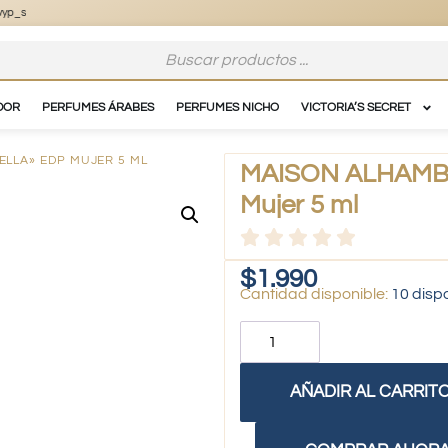
DOR
PERFUMES ÁRABES
PERFUMES NICHO
VICTORIA’S SECRET
ELLA» EDP MUJER 5 ML
MAISON ALHAMBRA
Mujer 5 ml
$
1.990
10 disp
AÑADIR AL CARRIT