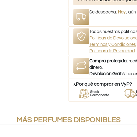
Se despacha:
Hoy!
, aún
Todas nuestras políticas
Políticas de Devolucio
Términos y Condiciones
Políticas de Privacidad
Compra protegida:
reci
dinero.
Devolución Gratis:
tiene
¿Por qué comprar en VyP?
r
Perfumes
Stock
Despach
mes
100% Originales
Permanente
a todo Chi
MÁS PERFUMES DISPONIBLES