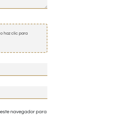
o haz clic para
n este navegador para