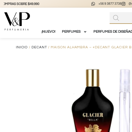
+56 9 3877 3738
@vyp_store.chile
vypstore.cl
¡NUEVO!
PERFUMES
PERFUMES DE DISEÑA
INICIO
/
DECANT
/ MAISON ALHAMBRA – «DECANT GLACIER B