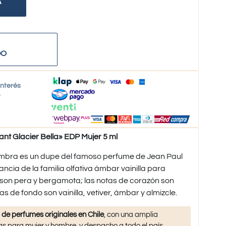
A
DO
interés
o
 Glacier Bella» EDP Mujer 5 ml
ambra es un dupe del famoso perfume de Jean Paul
ancia de la familia olfativa ámbar vainilla para
 son pera y bergamota; las notas de corazón son
tas de fondo son vainilla, vetiver, ámbar y almizcle.
 de perfumes originales en Chile
, con una amplia
s para mujer y hombre, y despacho a todo el país.