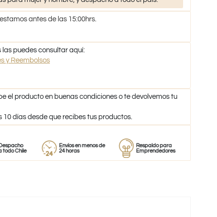
 estamos antes de las 15:00hrs.
 las puedes consultar aquí:
nes y Reembolsos
be el producto en buenas condiciones o te devolvemos tu
s 10 días desde que recibes tus productos.
o
Envíos en menos de
Respaldo para
Proveedor
le
24 horas
Emprendedores
de perfum