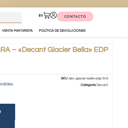
$
0
CONTACTO
VENTA MAYORISTA
POLÍTICA DE DEVOLUCIONES
 – «Decant Glacier Bella» EDP
SKU
dec-glacier-bella-edp-5ml
onibles
Categoría
Decant
O