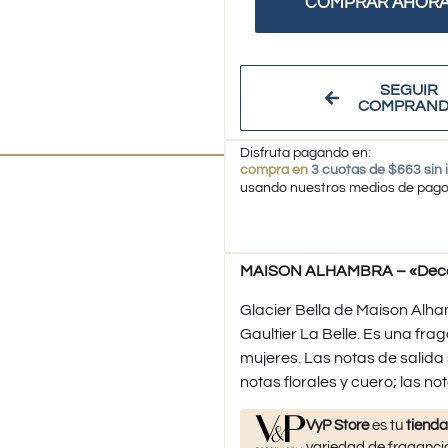
COMPRAR AHOR
SEGUIR
COMPRAN
Disfruta pagando en:
compra en
3 cuotas de $663 sin 
usando nuestros medios de pag
MAISON ALHAMBRA – «Decant
Glacier Bella de Maison Alh
Gaultier La Belle. Es una frag
mujeres. Las notas de salida
notas florales y cuero; las no
VyP Store
es tu
tienda
variedad de fragancia