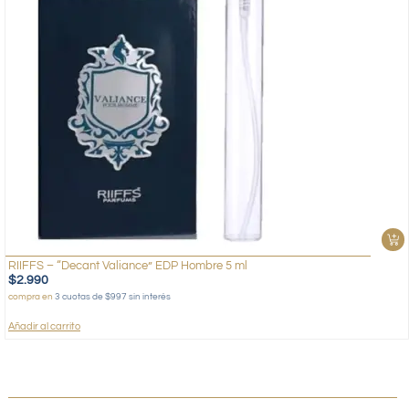
RIIFFS – “Decant Valiance” EDP Hombre 5 ml
$
2.990
compra en
3 cuotas de $997 sin interés
Añadir al carrito