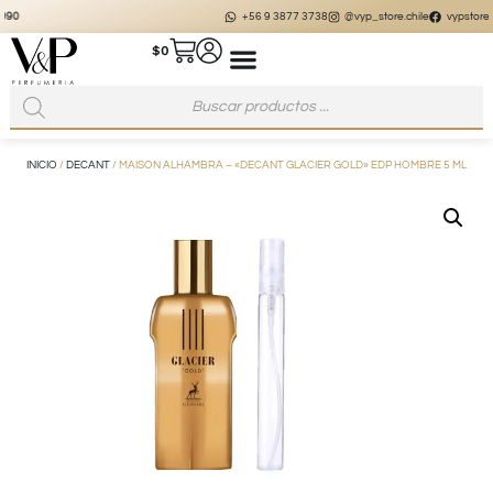
+56 9 3877 3738
@vyp_store.chile
vypstore.cl
$
0
INICIO
/
DECANT
/ MAISON ALHAMBRA – «DECANT GLACIER GOLD» EDP HOMBRE 5 ML