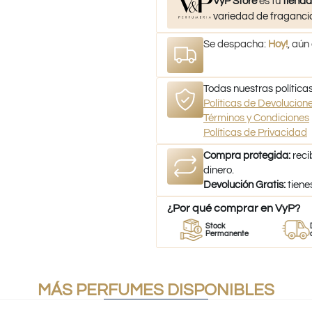
VyP Store
es tu
tienda
variedad de fragancia
Se despacha:
Hoy!
, aún
Todas nuestras políticas
Políticas de Devolucio
Términos y Condiciones
Políticas de Privacidad
Compra protegida:
reci
dinero.
Devolución Gratis:
tiene
¿Por qué comprar en VyP?
or
Perfumes
Stock
Despach
umes
100% Originales
Permanente
a todo Ch
MÁS PERFUMES DISPONIBLES