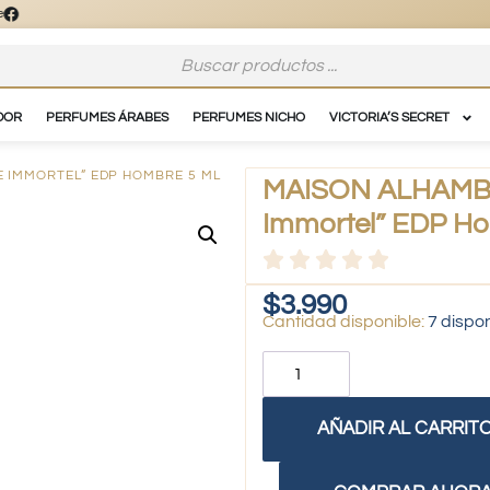
DOR
PERFUMES ÁRABES
PERFUMES NICHO
VICTORIA’S SECRET
 IMMORTEL” EDP HOMBRE 5 ML
MAISON ALHAMBR
Immortel” EDP Ho
$
3.990
7 dispo
AÑADIR AL CARRIT