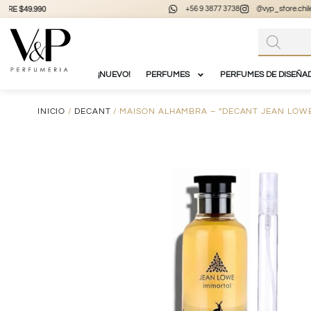
+56 9 3877 3738
@vyp_store.chile
vypstore.cl
¡NUEVO!
PERFUMES
PERFUMES DE DISEÑA
INICIO
/
DECANT
/ MAISON ALHAMBRA – “DECANT JEAN LOWE