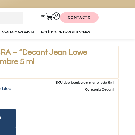
$
0
CONTACTO
VENTA MAYORISTA
POLÍTICA DE DEVOLUCIONES
A – “Decant Jean Lowe
mbre 5 ml
SKU
dec-jeanloweimmortel-edp-5ml
nibles
Categoría
Decant
O