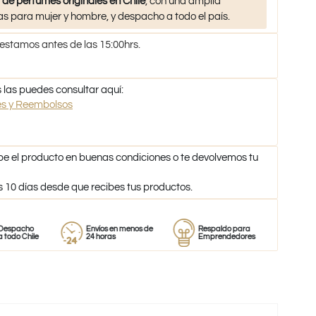
 de perfumes originales en Chile
, con una amplia
s para mujer y hombre, y despacho a todo el país.
 estamos antes de las 15:00hrs.
 las puedes consultar aquí:
nes y Reembolsos
be el producto en buenas condiciones o te devolvemos tu
s 10 días desde que recibes tus productos.
o
Envíos en menos de
Respaldo para
Proveedor
ile
24 horas
Emprendedores
de perfum