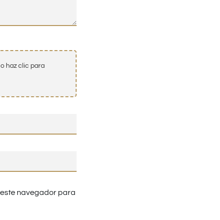
o haz clic para
n este navegador para