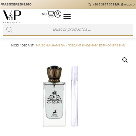
+56 9 3877 3738
@vyp_store.chile
vypstore.cl
$
0
INICIO
/
DECANT
/ MAISON ALHAMBRA – “DECANT KINGSMAN” EDP HOMBRE 5 ML