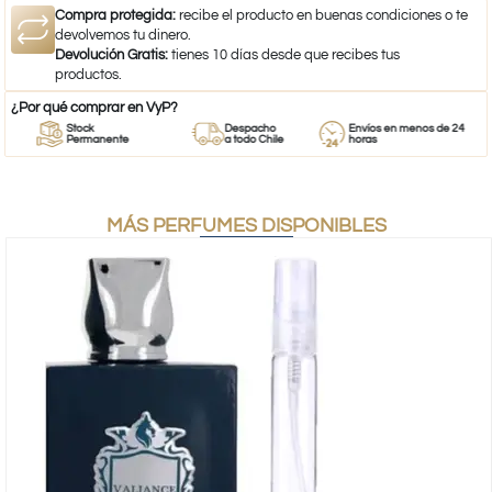
Compra protegida:
recibe el producto en buenas condiciones o te
devolvemos tu dinero.
Devolución Gratis:
tienes 10 días desde que recibes tus
productos.
¿Por qué comprar en VyP?
Stock
Despacho
Envíos en menos de 24
Permanente
a todo Chile
horas
MÁS PERFUMES DISPONIBLES