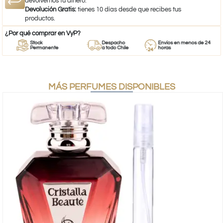
devolvemos tu dinero.
Devolución Gratis:
tienes 10 días desde que recibes tus
productos.
¿Por qué comprar en VyP?
Stock
Despacho
Envíos en menos de 24
Permanente
a todo Chile
horas
MÁS PERFUMES DISPONIBLES