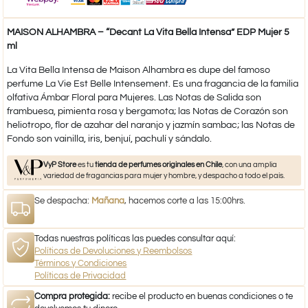
MAISON ALHAMBRA – “Decant La Vita Bella Intensa” EDP Mujer 5
ml
La Vita Bella Intensa de Maison Alhambra es dupe del famoso
perfume La Vie Est Belle Intensement. Es una fragancia de la familia
olfativa Ámbar Floral para Mujeres. Las Notas de Salida son
frambuesa, pimienta rosa y bergamota; las Notas de Corazón son
heliotropo, flor de azahar del naranjo y jazmín sambac; las Notas de
Fondo son vainilla, iris, benjuí, pachulí y sándalo.
VyP Store
es tu
tienda de perfumes originales en Chile
, con una amplia
variedad de fragancias para mujer y hombre, y despacho a todo el país.
Se despacha:
Mañana
, hacemos corte a las 15:00hrs.
Todas nuestras políticas las puedes consultar aquí:
Políticas de Devoluciones y Reembolsos
Términos y Condiciones
Políticas de Privacidad
Compra protegida:
recibe el producto en buenas condiciones o te