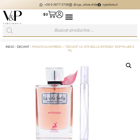
+56 9 3877 3738
@vyp_store.chile
vypstore.cl
$
0
INICIO
/
DECANT
/ MAISON ALHAMBRA – “DECANT LA VITA BELLA INTENSA” EDP MUJER 5
ML