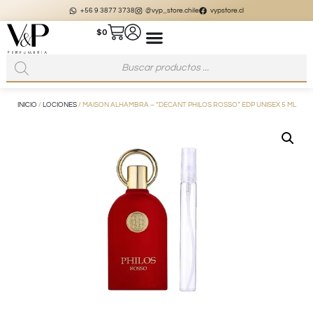
+56 9 3877 3738
@vyp_store.chile
vypstore.cl
$
0
INICIO
/
LOCIONES
/ MAISON ALHAMBRA – “DECANT PHILOS ROSSO” EDP UNISEX 5 ML