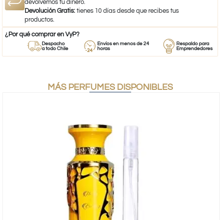
devolvemos tu dinero.
Devolución Gratis:
tienes 10 días desde que recibes tus
productos.
¿Por qué comprar en VyP?
Despacho
Envíos en menos de 24
Respaldo para
a todo Chile
horas
Emprendedores
MÁS PERFUMES DISPONIBLES