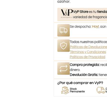
azahar.
VyP Store
es tu
tienda
variedad de fragancia
Se despacha:
Hoy!
, aún
Todas nuestras políticas
Políticas de Devolucio
Términos y Condiciones
Políticas de Privacidad
Compra protegida:
reci
dinero.
Devolución Gratis:
tiene
¿Por qué comprar en VyP?
r
Perfumes
Stock
Despach
mes
100% Originales
Permanente
a todo Chi