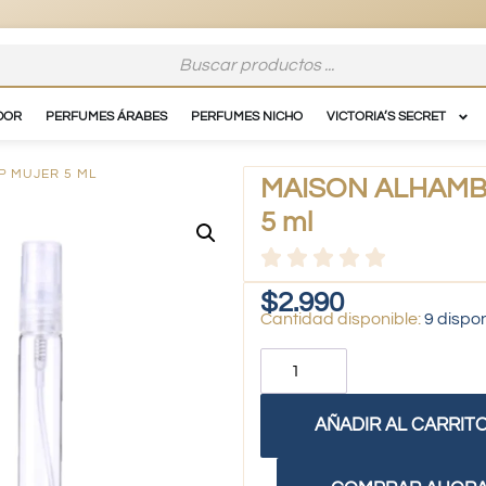
DOR
PERFUMES ÁRABES
PERFUMES NICHO
VICTORIA’S SECRET
P MUJER 5 ML
MAISON ALHAMBRA
5 ml
$
2.990
9 dispo
AÑADIR AL CARRIT