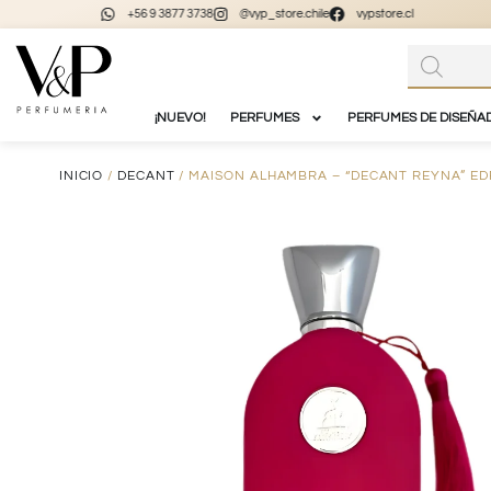
+56 9 3877 3738
@vyp_store.chile
vypstore.cl
¡NUEVO!
PERFUMES
PERFUMES DE DISEÑA
INICIO
/
DECANT
/ MAISON ALHAMBRA – “DECANT REYNA” ED