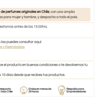
 de perfumes originales en Chile
, con una amplia
s para mujer y hombre, y despacho a todo el país.
 estamos antes de las 15:00hrs.
 las puedes consultar aquí:
nes y Reembolsos
be el producto en buenas condiciones o te devolvemos tu
s 10 días desde que recibes tus productos.
o
Envíos en menos de
Respaldo para
Proveedor
le
24 horas
Emprendedores
de perfume