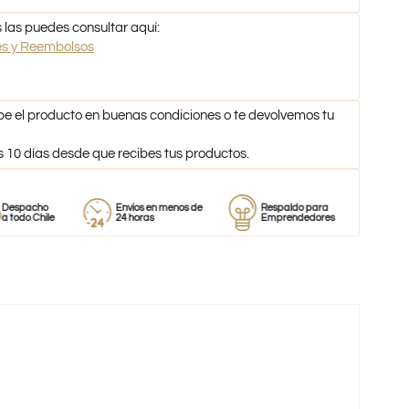
 las puedes consultar aquí:
nes y Reembolsos
be el producto en buenas condiciones o te devolvemos tu
s 10 días desde que recibes tus productos.
ho
Envíos en menos de
Respaldo para
Proveedo
hile
24 horas
Emprendedores
de perfu
-35%