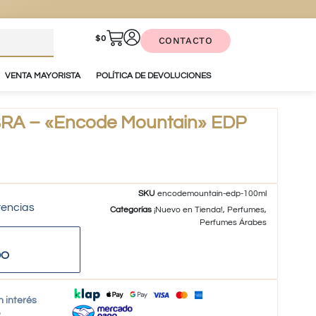
$
0
CONTACTO
VENTA MAYORISTA
POLÍTICA DE DEVOLUCIONES
A – «Encode Mountain» EDP
SKU
encodemountain-edp-100ml
tencias
Categorías
¡Nuevo en Tienda!
,
Perfumes
,
Perfumes Árabes
DO
n interés
o