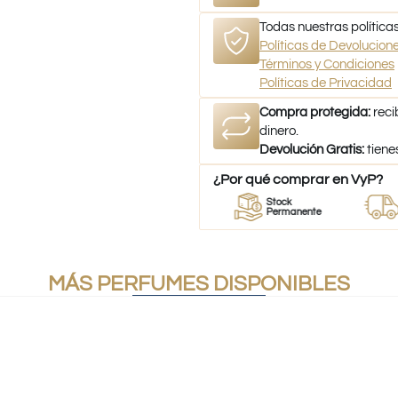
Todas nuestras políticas
Políticas de Devolucio
Términos y Condiciones
Políticas de Privacidad
Compra protegida:
reci
dinero.
Devolución Gratis:
tiene
¿Por qué comprar en VyP?
or
Perfumes
Stock
Despac
umes
100% Originales
Permanente
a todo C
MÁS PERFUMES DISPONIBLES