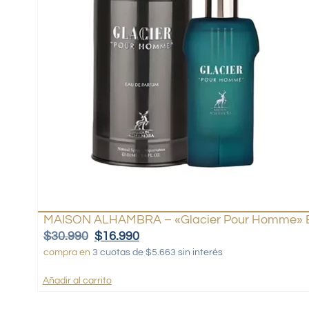
MAISON ALHAMBRA – «Glacier Pour Homme» 
$
30.990
$
16.990
compra en
3 cuotas de $5.663 sin interés
Añadir al carrito