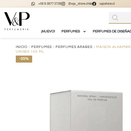
+56 9 3877 3738
@vyp_store.chile
vypstore.cl
¡NUEVO!
PERFUMES
PERFUMES DE DISEÑA
INICIO
/
PERFUMES
/
PERFUMES ÁRABES
/ MAISON ALHAMBR
UNISEX 100 ML
-35%