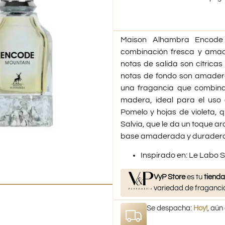
Maison Alhambra Encode
combinación fresca y amad
notas de salida son cítricas
notas de fondo son amader
una fragancia que combina 
madera, ideal para el uso 
Pomelo y hojas de violeta, 
Salvia, que le da un toque a
base amaderada y duradera
​Inspirado en: Le Labo S
VyP Store
es tu
tienda
variedad de fragancia
Se despacha:
Hoy!
, aún