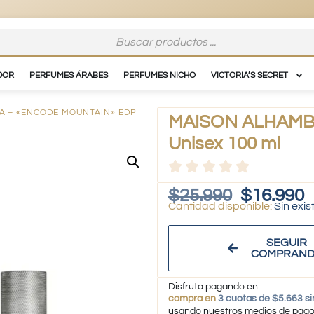
DOR
PERFUMES ÁRABES
PERFUMES NICHO
VICTORIA’S SECRET
A – «ENCODE MOUNTAIN» EDP
MAISON ALHAMBR
Unisex 100 ml
$
25.990
$
16.990
Sin exis
SEGUIR
COMPRAN
Disfruta pagando en:
compra en
3 cuotas de $5.663 si
usando nuestros medios de pag