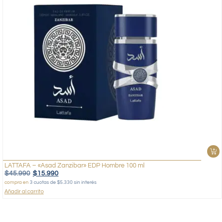
LATTAFA – «Asad Zanzibar» EDP Hombre 100 ml
$
45.990
$
15.990
compra en
3 cuotas de $5.330 sin interés
Añadir al carrito