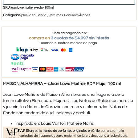
SKU
jeanlowematiere-edp-100ml
Categorías
¡Nuevo en Tienda!
,
Perfumes
,
Perfumes Árabes
Disfruta pagando en:
compra en
3 cuotas de $4.997 sin interés
usando nuestros medios de pago
MAISON ALHAMBRA – «Jean Lowe Maitre» EDP Mujer 100 ml
Jean Lowe Matière de Maison Alhambra; es una fragancia de la
familia olfativa Floral para Mujeres. Las Notas de Salida son narciso
y jazmín; las Notas de Corazón son rosa y ciclamen; las Notas de
Fondo son madera de oud, Incienso y pachulí.
​Inspirado en: Louis Vuitton Matière Noire.
VyP Store
es tu
tienda de perfumes originales en Chile
, con una amplia
variedad de fragancias para mujer y hombre, y despacho a todo el país.