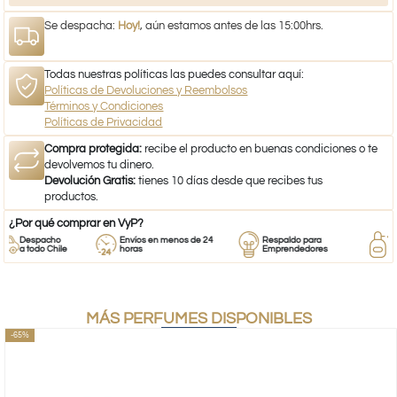
Se despacha:
Hoy!
, aún estamos antes de las 15:00hrs.
Todas nuestras políticas las puedes consultar aquí:
Políticas de Devoluciones y Reembolsos
Términos y Condiciones
Políticas de Privacidad
Compra protegida:
recibe el producto en buenas condiciones o te
devolvemos tu dinero.
Devolución Gratis:
tienes 10 días desde que recibes tus
productos.
¿Por qué comprar en VyP?
Despacho
Envíos en menos de 24
Respaldo para
Pro
a todo Chile
horas
Emprendedores
de 
MÁS PERFUMES DISPONIBLES
-65%