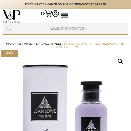
ENVÍO GRATIS A SANTIAGO POR COMPRAS SOBRE $49.990
$
0
INICIO
/
PERFUMES
/
PERFUMES ÁRABES
/ MAISON ALHAMBRA – «JEAN LOWE MAITRE»
EDP MUJER 100 ML
-44%