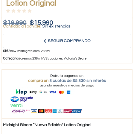
Lotion Original
$
19.990
$
15.990
Sin existencias
SEGUIR COMPRANDO
SKU
new-midnightbloom-236ml
Categorías
cremas 236 ml (VS)
,
Lociones
,
Victoria's Secret
Disfruta pagando en:
compra en
3 cuotas de $5.330 sin interés
usando nuestros medios de pago
Midnight Bloom “Nueva Edición” Lotion Original