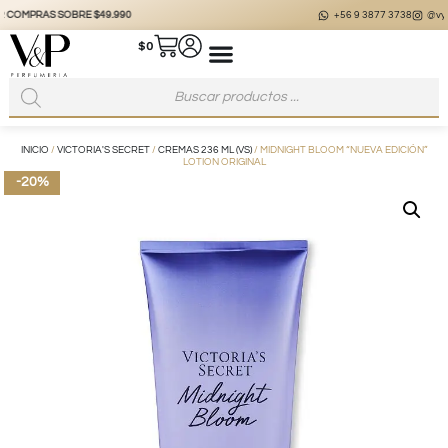
+56 9 3877 3738
@vyp_store.chile
vypstore.cl
$
0
INICIO
/
VICTORIA'S SECRET
/
CREMAS 236 ML (VS)
/ MIDNIGHT BLOOM “NUEVA EDICIÓN”
LOTION ORIGINAL
-20%