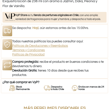
Exquisita loción de 236 ml con aroma a Jazmin, Dalia, Peonia y
Flor de Vainilla.
VyP Store
es tu
tienda de perfumes originales en Chile
, con una amplia
variedad de fragancias para mujer y hombre, y despacho a todo el país.
Se despacha:
Hoy!
, aún estamos antes de las 15:00hrs.
Todas nuestras políticas las puedes consultar aquí:
Políticas de Devoluciones y Reembolsos
Términos y Condiciones
Políticas de Privacidad
Compra protegida:
recibe el producto en buenas condiciones o te
devolvemos tu dinero.
Devolución Gratis:
tienes 10 días desde que recibes tus
productos.
¿Por qué comprar en VyP?
Stock
Despacho
Envíos en menos de 24
Permanente
a todo Chile
horas
MÁS PERFUMES DISPONIBLES