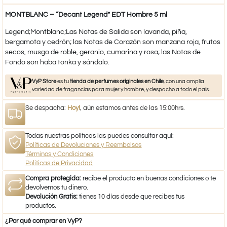
MONTBLANC – “Decant Legend” EDT Hombre 5 ml
Legend;Montblanc;Las Notas de Salida son lavanda, piña,
bergamota y cedrón; las Notas de Corazón son manzana roja, frutos
secos, musgo de roble, geranio, cumarina y rosa; las Notas de
Fondo son haba tonka y sándalo.
VyP Store
es tu
tienda de perfumes originales en Chile
, con una amplia
variedad de fragancias para mujer y hombre, y despacho a todo el país.
Se despacha:
Hoy!
, aún estamos antes de las 15:00hrs.
Todas nuestras políticas las puedes consultar aquí:
Políticas de Devoluciones y Reembolsos
Términos y Condiciones
Políticas de Privacidad
Compra protegida:
recibe el producto en buenas condiciones o te
devolvemos tu dinero.
Devolución Gratis:
tienes 10 días desde que recibes tus
productos.
¿Por qué comprar en VyP?