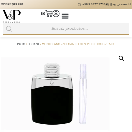
+56 9 3877 3738
@vyp_store.chile
vypstore.cl
$
0
INICIO
/
DECANT
/ MONTBLANC – “DECANT LEGEND” EDT HOMBRE 5 ML