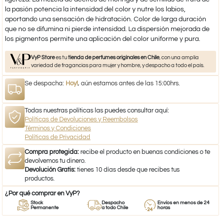
la pasión potencia la intensidad del color y nutre los labios,
aportando una sensación de hidratación. Color de larga duración
que no se difumina ni pierde intensidad. La dispersión mejorada de
los pigmentos permite una aplicación del color uniforme y pura.
VyP Store
es tu
tienda de perfumes originales en Chile
, con una amplia
variedad de fragancias para mujer y hombre, y despacho a todo el país.
Se despacha:
Hoy!
, aún estamos antes de las 15:00hrs.
Todas nuestras políticas las puedes consultar aquí:
Políticas de Devoluciones y Reembolsos
Términos y Condiciones
Políticas de Privacidad
Compra protegida:
recibe el producto en buenas condiciones o te
devolvemos tu dinero.
Devolución Gratis:
tienes 10 días desde que recibes tus
productos.
¿Por qué comprar en VyP?
Stock
Despacho
Envíos en menos de 24
Permanente
a todo Chile
horas