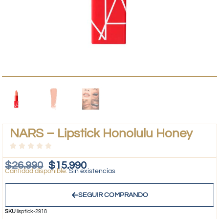
NARS – Lipstick Honolulu Honey
$
26.990
$
15.990
Sin existencias
SEGUIR COMPRANDO
SKU
lisptick-2918