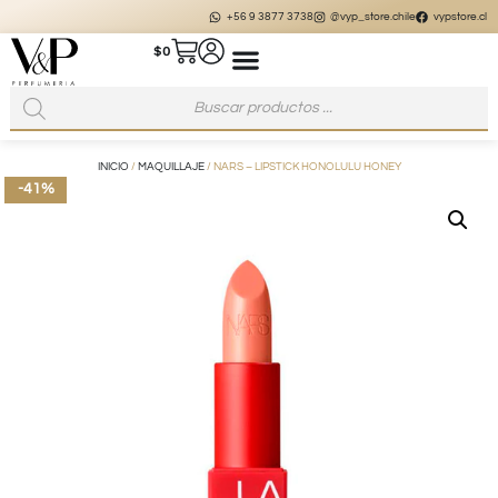
+56 9 3877 3738
@vyp_store.chile
vypstore.cl
$
0
INICIO
/
MAQUILLAJE
/ NARS – LIPSTICK HONOLULU HONEY
-41%