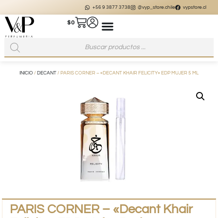
+56 9 3877 3738
@vyp_store.chile
vypstore.cl
$
0
INICIO
/
DECANT
/ PARIS CORNER – «DECANT KHAIR FELICITY» EDP MUJER 5 ML
PARIS CORNER – «Decant Khair