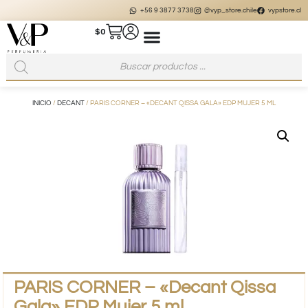
+56 9 3877 3738
@vyp_store.chile
vypstore.cl
$
0
INICIO
/
DECANT
/ PARIS CORNER – «DECANT QISSA GALA» EDP MUJER 5 ML
PARIS CORNER – «Decant Qissa
Gala» EDP Mujer 5 ml